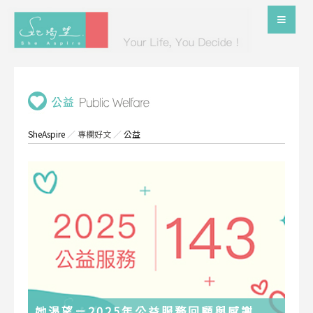
SheAspire
／
專欄好文
／
公益
她渴望－2025年公益服務回顧與感謝