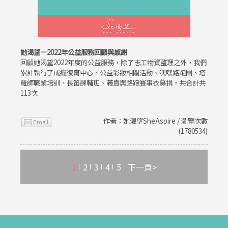
她渴望－2022年公益服務回顧與感謝
回顧她渴望2022年度的公益服務，除了志工物資整理之外，我們
累計執行了戒癮復育中心、公益彩妝相關活動、嘿嘿路跑團、塔
羅師職業培訓、長笛課輔班、義賣與路跑賽事衣募捐，共合計共
113次
作者：她渴望SheAspire / 瀏覽次數
(1780534)
1
2
3
4
5
下一頁>