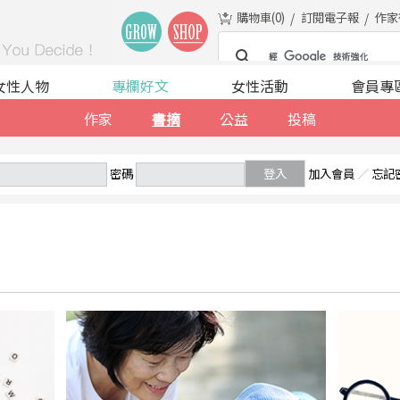
購物車(
0
)
訂閱電子報
作家
女性人物
專欄好文
女性活動
會員專
作家
書摘
公益
投稿
密碼
登入
加入會員
／
忘記