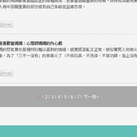
多數的媽媽都會面臨如此的兩難困境：若要當個最盡責的母親，妳得成為最完
人格中至關重要的部分感到自己多餘並且被忽視。
是喜歡當媽媽：心理師媽媽的內心戲
媽的怒氣實在是種特別難以面對的情緒，感覺既混亂又正常，貌似驚死人地砲
後，為了「三不一沒有」的鳥事火了（不收玩具、不洗澡、不寫功課，加上沒
1
2
3
4
5
6
7
下一頁>