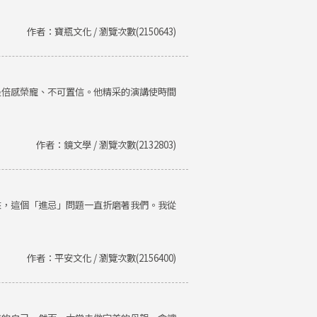
作者：寶瓶文化 / 瀏覽次數(2150643)
是倍感榮寵、不可置信。他精采的演講使時間
作者：鏡文學 / 瀏覽次數(2132803)
來，這個「進忌」問題一直折磨著我們。我從
作者：平安文化 / 瀏覽次數(2156400)