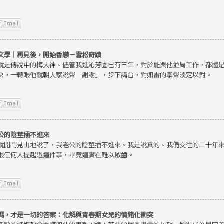
文學｜再見後，開始香戀－雪松奇蹟
就是傳說中的梅大神。儘管我進沁芳園已有三年，對於能與他並肩工作，都還
快，一轉眼他就朝大家說聲「謝謝」，步下講台，對如雷的掌聲淡定以對。
公的陰莖插不進來
就開門見山地說了，我老公的陰莖插不進來。我是說真的。我們交往的二十年
跟任何人提起過這件事，畢竟這實在難以啟齒。
媽，才是一切的答案：化解與青春期女兒的情緒化衝突