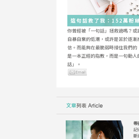
這句話救了我：152萬粉
證，韓國最受歡迎的
你曾經被「一句話」拯救過嗎？或
YouTuber「國民姐姐」
自暴自棄的低潮，或許是苦於逐漸
為跌落情緒深淵的你雪中
信。而能夠在最脆弱時接住我們的
是一本正經的指教，而是一句動人
話」。
帶
記
斷