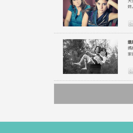
大
妳
還
媽
家