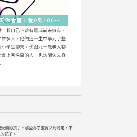
天你會懂：從0到100
學會的人生大事，都在這
驗，我自己不曾有過或尚未擁有，
的小事裡了
了許多人，他們這一生中學到了些
跟小學生聊天，也跟九十歲老人聊
社會上有名望的人，也訪問失去身
..
魂受傷的孩子。那些為了獲得父母肯定，不
保的孩子。