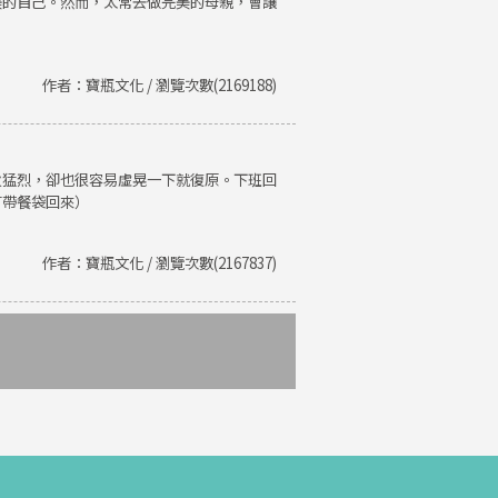
美的自己。然而，太常去做完美的母親，會讓
作者：寶瓶文化 / 瀏覽次數(2169188)
火猛烈，卻也很容易虛晃一下就復原。下班回
有帶餐袋回來）
作者：寶瓶文化 / 瀏覽次數(2167837)