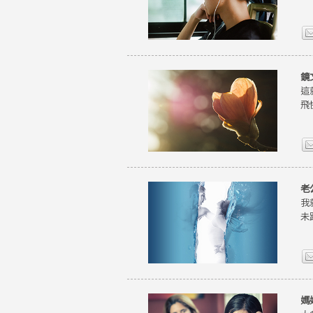
鏡
這
飛
老
我
未
媽