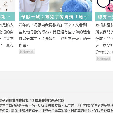
絲認
母獸十誡：有兒子的媽媽「絕對
總有一
不要做」的十件事
歲，該
許是陷入
四年的「母獸自我再教育」下來，又看到一
有很多經
金美敬
些生活
崩塌的自
些其他母獸的行為，我已經有些心碎的體會
所以我問
送炭！
，從來不
可以分享了，主要是你「絕對不要做」的十
什麼。我
的「真心
件事。
天，訪問
分地位的人.
孩子到這世界的初衷：李佳燕醫師的親子門診
得當年自己總是考第一名，卻從此失去友誼。31年來，她也在診間看到許多靈
逼迫自己到無法喘息的孩子；那些完全孤立無援，只能靠講髒話、學跆拳道自