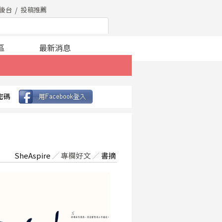
後台
投稿推薦
區
最新消息
密碼
SheAspire
／
專欄好文
／
書摘