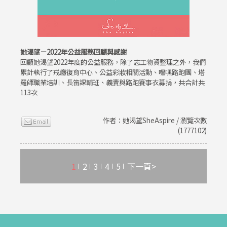
她渴望－2022年公益服務回顧與感謝
回顧她渴望2022年度的公益服務，除了志工物資整理之外，我們
累計執行了戒癮復育中心、公益彩妝相關活動、嘿嘿路跑團、塔
羅師職業培訓、長笛課輔班、義賣與路跑賽事衣募捐，共合計共
113次
作者：她渴望SheAspire / 瀏覽次數
(1777102)
1
2
3
4
5
下一頁>