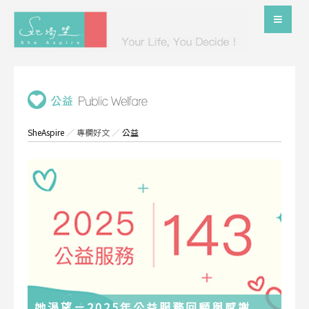
SheAspire
／
專欄好文
／
公益
她渴望－2025年公益服務回顧與感謝