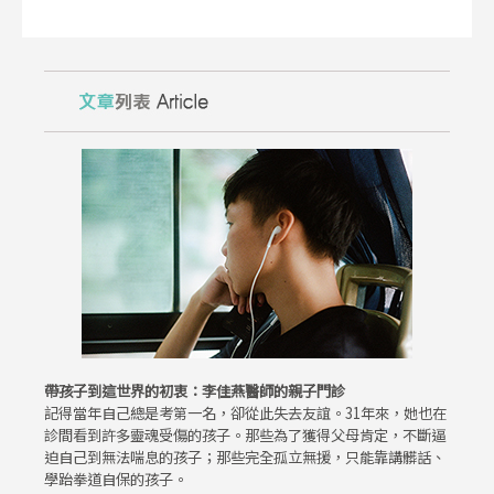
帶孩子到這世界的初衷：李佳燕醫師的親子門診
記得當年自己總是考第一名，卻從此失去友誼。31年來，她也在
診間看到許多靈魂受傷的孩子。那些為了獲得父母肯定，不斷逼
迫自己到無法喘息的孩子；那些完全孤立無援，只能靠講髒話、
學跆拳道自保的孩子。