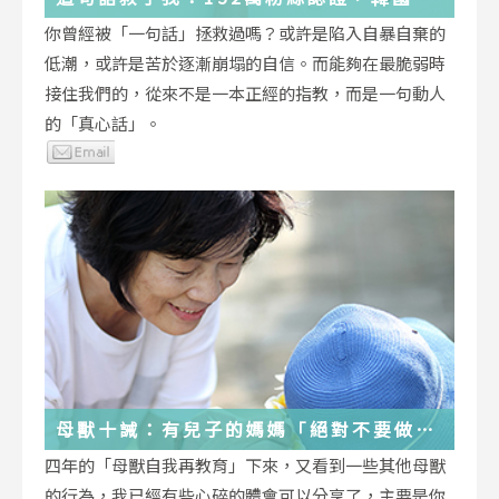
受歡迎的YouTuber「國民姐姐」金美敬
你曾經被「一句話」拯救過嗎？或許是陷入自暴自棄的
為跌落情緒深淵的你雪中送炭！
低潮，或許是苦於逐漸崩塌的自信。而能夠在最脆弱時
接住我們的，從來不是一本正經的指教，而是一句動人
的「真心話」。
母獸十誡：有兒子的媽媽「絕對不要做」
的十件事
四年的「母獸自我再教育」下來，又看到一些其他母獸
的行為，我已經有些心碎的體會可以分享了，主要是你