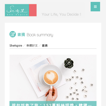
SheAspire
／
專欄好文
／
書摘
這句話救了我：152萬粉絲認證，韓國最