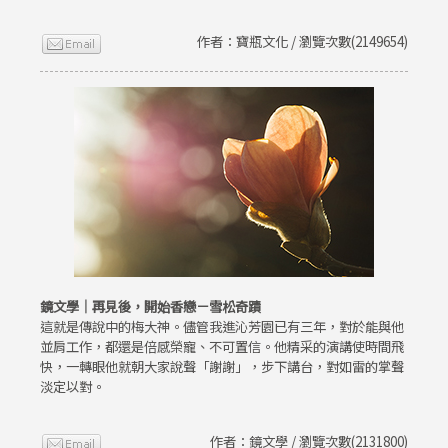
作者：寶瓶文化 / 瀏覽次數(2149654)
鏡文學｜再見後，開始香戀－雪松奇蹟
這就是傳說中的梅大神。儘管我進沁芳園已有三年，對於能與他
並肩工作，都還是倍感榮寵、不可置信。他精采的演講使時間飛
快，一轉眼他就朝大家說聲「謝謝」，步下講台，對如雷的掌聲
淡定以對。
作者：鏡文學 / 瀏覽次數(2131800)