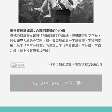
還是喜歡當媽媽：心理師媽媽的內心戲
媽媽的怒氣實在是種特別難以面對的情緒，感覺既混亂又正常，
貌似驚死人地砲火猛烈，卻也很容易虛晃一下就復原。下班回家
後，為了「三不一沒有」的鳥事火了（不收玩具、不洗澡、不寫
功課，加上沒有帶餐袋回來）
作者：寶瓶文化 / 瀏覽次數(2166867)
1
2
3
4
5
6
7
下一頁>