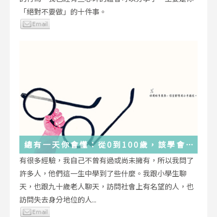
「絕對不要做」的十件事。
總有一天你會懂：從0到100歲，該學會
的人生大事，都在這些生活的小事裡了
有很多經驗，我自己不曾有過或尚未擁有，所以我問了
許多人，他們這一生中學到了些什麼。我跟小學生聊
天，也跟九十歲老人聊天，訪問社會上有名望的人，也
訪問失去身分地位的人...