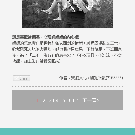
還是喜歡當媽媽：心理師媽媽的內心戲
媽媽的怒氣實在是種特別難以面對的情緒，感覺既混亂又正常，
貌似驚死人地砲火猛烈，卻也很容易虛晃一下就復原。下班回家
後，為了「三不一沒有」的鳥事火了（不收玩具、不洗澡、不寫
功課，加上沒有帶餐袋回來）
作者：寶瓶文化 / 瀏覽次數(2168553)
1
2
3
4
5
6
7
下一頁>