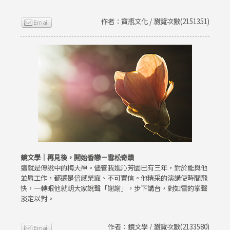
作者：寶瓶文化 / 瀏覽次數(2151351)
鏡文學｜再見後，開始香戀－雪松奇蹟
這就是傳說中的梅大神。儘管我進沁芳園已有三年，對於能與他
並肩工作，都還是倍感榮寵、不可置信。他精采的演講使時間飛
快，一轉眼他就朝大家說聲「謝謝」，步下講台，對如雷的掌聲
淡定以對。
作者：鏡文學 / 瀏覽次數(2133580)