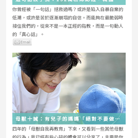
受歡迎的YouTuber「國民姐姐」金美敬
你曾經被「一句話」拯救過嗎？或許是陷入自暴自棄的
為跌落情緒深淵的你雪中送炭！
低潮，或許是苦於逐漸崩塌的自信。而能夠在最脆弱時
接住我們的，從來不是一本正經的指教，而是一句動人
的「真心話」。
母獸十誡：有兒子的媽媽「絕對不要做」
的十件事
四年的「母獸自我再教育」下來，又看到一些其他母獸
的行為，我已經有些心碎的體會可以分享了，主要是你