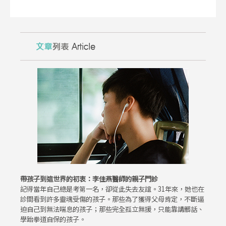
帶孩子到這世界的初衷：李佳燕醫師的親子門診
記得當年自己總是考第一名，卻從此失去友誼。31年來，她也在
診間看到許多靈魂受傷的孩子。那些為了獲得父母肯定，不斷逼
迫自己到無法喘息的孩子；那些完全孤立無援，只能靠講髒話、
學跆拳道自保的孩子。