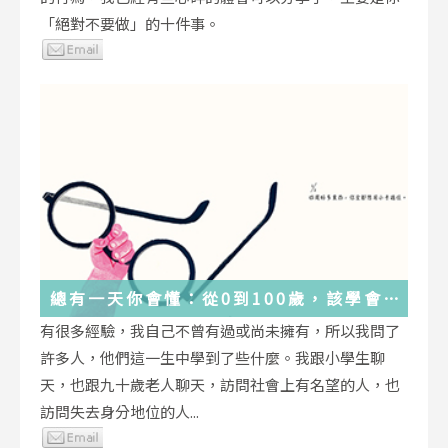
「絕對不要做」的十件事。
總有一天你會懂：從0到100歲，該學會
的人生大事，都在這些生活的小事裡了
有很多經驗，我自己不曾有過或尚未擁有，所以我問了
許多人，他們這一生中學到了些什麼。我跟小學生聊
天，也跟九十歲老人聊天，訪問社會上有名望的人，也
訪問失去身分地位的人...