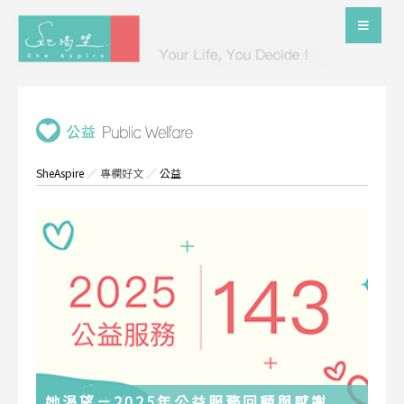
SheAspire
／
專欄好文
／
公益
她渴望－2025年公益服務回顧與感謝