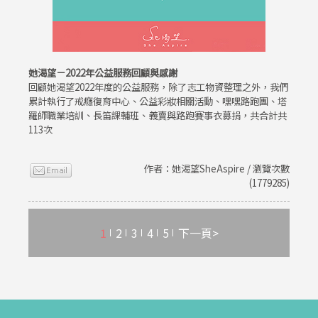
她渴望－2022年公益服務回顧與感謝
回顧她渴望2022年度的公益服務，除了志工物資整理之外，我們
累計執行了戒癮復育中心、公益彩妝相關活動、嘿嘿路跑團、塔
羅師職業培訓、長笛課輔班、義賣與路跑賽事衣募捐，共合計共
113次
作者：她渴望SheAspire / 瀏覽次數
(1779285)
1
2
3
4
5
下一頁>