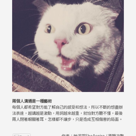
兩個人溝通是一種藝術
每個人都希望對方能了解自己的感受和想法，所以不斷的想盡辦
法表達，越講越是激動，用詞越來越重，就怕對方聽不懂，最後
兩人閉著眼關著耳，怎樣都不讓步，只是造成互相傷害的局面。
作者：她渴望SheAspire / 瀏覽次數