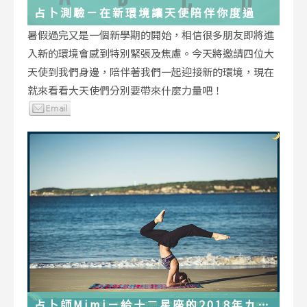
占卜測驗－在新環境讓天使陪伴你度過
暑假過完又是一個新學期的開始，相信很多朋友即將進
入新的環境會感到特別緊張及焦慮。今天將邀請四位大
天使到我們身邊，陪伴著我們一起迎接新的環境，現在
就來看看大天使們分別要帶來什麼力量吧！
占卜師Mimi－給十二星座的2018年九月