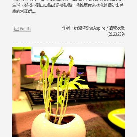
生活，卻找不到出口點或是突破點？我推薦你來找我這個初出茅
廬的塔羅師....
作者：她渴望SheAspire / 瀏覽次數
(2123259)