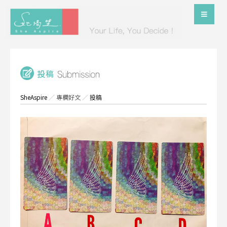
SheAspire
／
專欄好文
／
投稿