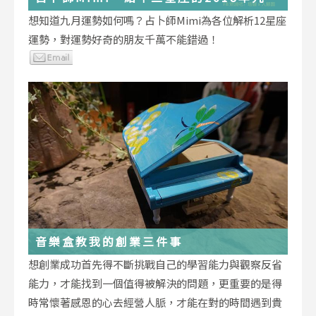
運勢小叮嚀
想知道九月運勢如何嗎？占卜師Mimi為各位解析12星座
運勢，對運勢好奇的朋友千萬不能錯過！
音樂盒教我的創業三件事
想創業成功首先得不斷挑戰自己的學習能力與觀察反省
能力，才能找到一個值得被解決的問題，更重要的是得
時常懷著感恩的心去經營人脈，才能在對的時間遇到貴