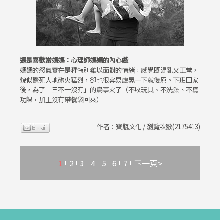
還是喜歡當媽媽：心理師媽媽的內心戲
媽媽的怒氣實在是種特別難以面對的情緒，感覺既混亂又正常，
貌似驚死人地砲火猛烈，卻也很容易虛晃一下就復原。下班回家
後，為了「三不一沒有」的鳥事火了（不收玩具、不洗澡、不寫
功課，加上沒有帶餐袋回來）
作者：寶瓶文化 / 瀏覽次數(2175413)
1
2
3
4
5
6
7
下一頁>