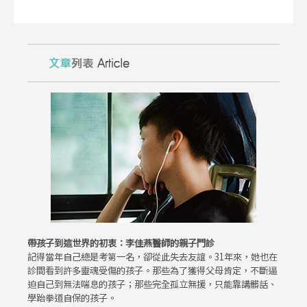
帶孩子到這世界的初衷：李佳燕醫師的親子門診
記得當年自己總是考第一名，卻從此失去友誼。31年來，她也在
診間看到許多靈魂受傷的孩子。那些為了獲得父母肯定，不斷逼
迫自己到無法喘息的孩子；那些完全孤立無援，只能靠講髒話、
學跆拳道自保的孩子。