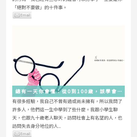
「絕對不要做」的十件事。
總有一天你會懂：從0到100歲，該學會
的人生大事，都在這些生活的小事裡了
有很多經驗，我自己不曾有過或尚未擁有，所以我問了
許多人，他們這一生中學到了些什麼。我跟小學生聊
天，也跟九十歲老人聊天，訪問社會上有名望的人，也
訪問失去身分地位的人...