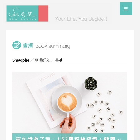
SheAspire
／
專欄好文
／
書摘
這句話救了我：152萬粉絲認證，韓國最