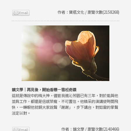
作者：寶瓶文化 / 瀏覽次數(2158268)
鏡文學｜再見後，開始香戀－雪松奇蹟
這就是傳說中的梅大神。儘管我進沁芳園已有三年，對於能與他
並肩工作，都還是倍感榮寵、不可置信。他精采的演講使時間飛
快，一轉眼他就朝大家說聲「謝謝」，步下講台，對如雷的掌聲
淡定以對。
作者：鏡文學 / 瀏覽次數(2140466)