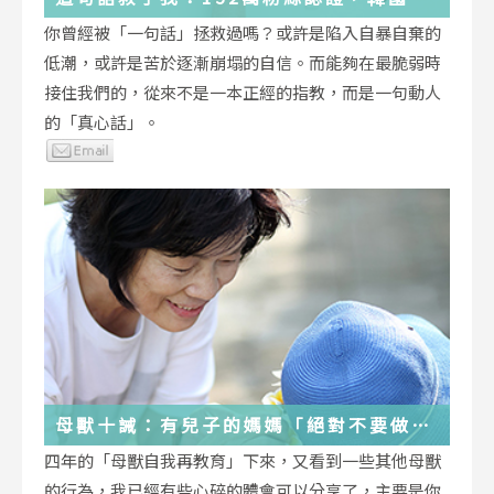
受歡迎的YouTuber「國民姐姐」金美敬
你曾經被「一句話」拯救過嗎？或許是陷入自暴自棄的
為跌落情緒深淵的你雪中送炭！
低潮，或許是苦於逐漸崩塌的自信。而能夠在最脆弱時
接住我們的，從來不是一本正經的指教，而是一句動人
的「真心話」。
母獸十誡：有兒子的媽媽「絕對不要做」
的十件事
四年的「母獸自我再教育」下來，又看到一些其他母獸
的行為，我已經有些心碎的體會可以分享了，主要是你