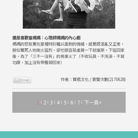
還是喜歡當媽媽：心理師媽媽的內心戲
媽媽的怒氣實在是種特別難以面對的情緒，感覺既混亂又正常，
貌似驚死人地砲火猛烈，卻也很容易虛晃一下就復原。下班回家
後，為了「三不一沒有」的鳥事火了（不收玩具、不洗澡、不寫
功課，加上沒有帶餐袋回來）
作者：寶瓶文化 / 瀏覽次數(2170628)
1
2
3
4
5
6
7
下一頁>