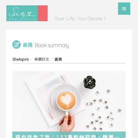
SheAspire
／
專欄好文
／
書摘
這句話救了我：152萬粉絲認證，韓國最