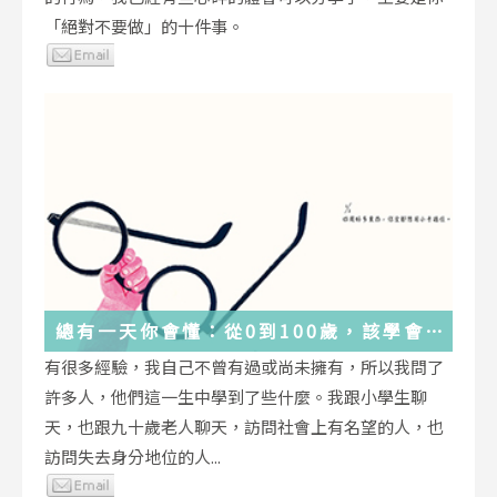
「絕對不要做」的十件事。
總有一天你會懂：從0到100歲，該學會
的人生大事，都在這些生活的小事裡了
有很多經驗，我自己不曾有過或尚未擁有，所以我問了
許多人，他們這一生中學到了些什麼。我跟小學生聊
天，也跟九十歲老人聊天，訪問社會上有名望的人，也
訪問失去身分地位的人...