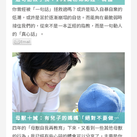
受歡迎的YouTuber「國民姐姐」金美敬
你曾經被「一句話」拯救過嗎？或許是陷入自暴自棄的
為跌落情緒深淵的你雪中送炭！
低潮，或許是苦於逐漸崩塌的自信。而能夠在最脆弱時
接住我們的，從來不是一本正經的指教，而是一句動人
的「真心話」。
母獸十誡：有兒子的媽媽「絕對不要做」
的十件事
四年的「母獸自我再教育」下來，又看到一些其他母獸
的行為，我已經有些心碎的體會可以分享了，主要是你