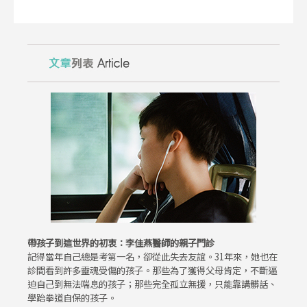
帶孩子到這世界的初衷：李佳燕醫師的親子門診
記得當年自己總是考第一名，卻從此失去友誼。31年來，她也在
診間看到許多靈魂受傷的孩子。那些為了獲得父母肯定，不斷逼
迫自己到無法喘息的孩子；那些完全孤立無援，只能靠講髒話、
學跆拳道自保的孩子。