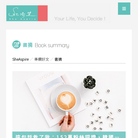
SheAspire
／
專欄好文
／
書摘
這句話救了我：152萬粉絲認證，韓國最