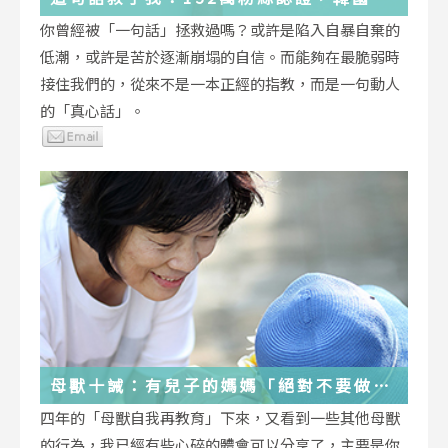
受歡迎的YouTuber「國民姐姐」金美敬
你曾經被「一句話」拯救過嗎？或許是陷入自暴自棄的
為跌落情緒深淵的你雪中送炭！
低潮，或許是苦於逐漸崩塌的自信。而能夠在最脆弱時
接住我們的，從來不是一本正經的指教，而是一句動人
的「真心話」。
母獸十誡：有兒子的媽媽「絕對不要做」
的十件事
四年的「母獸自我再教育」下來，又看到一些其他母獸
的行為，我已經有些心碎的體會可以分享了，主要是你