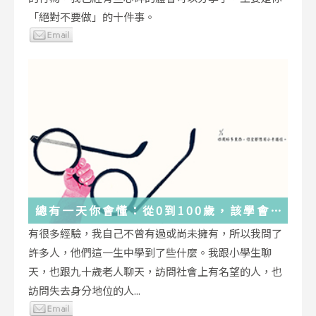
「絕對不要做」的十件事。
總有一天你會懂：從0到100歲，該學會
的人生大事，都在這些生活的小事裡了
有很多經驗，我自己不曾有過或尚未擁有，所以我問了
許多人，他們這一生中學到了些什麼。我跟小學生聊
天，也跟九十歲老人聊天，訪問社會上有名望的人，也
訪問失去身分地位的人...