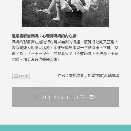
還是喜歡當媽媽：心理師媽媽的內心戲
媽媽的怒氣實在是種特別難以面對的情緒，感覺既混亂又正常，
貌似驚死人地砲火猛烈，卻也很容易虛晃一下就復原。下班回家
後，為了「三不一沒有」的鳥事火了（不收玩具、不洗澡、不寫
功課，加上沒有帶餐袋回來）
作者：寶瓶文化 / 瀏覽次數(2160903)
1
2
3
4
5
6
7
下一頁>