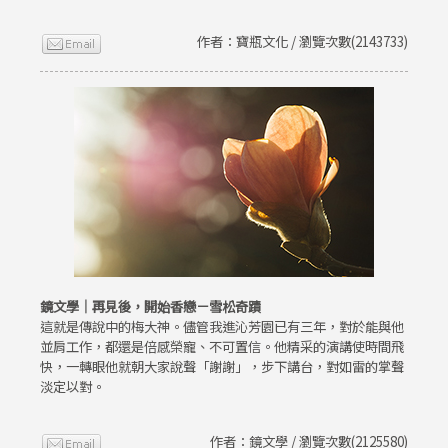
作者：寶瓶文化 / 瀏覽次數(2143733)
鏡文學｜再見後，開始香戀－雪松奇蹟
這就是傳說中的梅大神。儘管我進沁芳園已有三年，對於能與他
並肩工作，都還是倍感榮寵、不可置信。他精采的演講使時間飛
快，一轉眼他就朝大家說聲「謝謝」，步下講台，對如雷的掌聲
淡定以對。
作者：鏡文學 / 瀏覽次數(2125580)