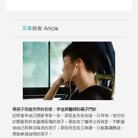
帶孩子到這世界的初衷：李佳燕醫師的親子門診
記得當年自己總是考第一名，卻從此失去友誼。31年來，她也在
診間看到許多靈魂受傷的孩子。那些為了獲得父母肯定，不斷逼
迫自己到無法喘息的孩子；那些完全孤立無援，只能靠講髒話、
學跆拳道自保的孩子。