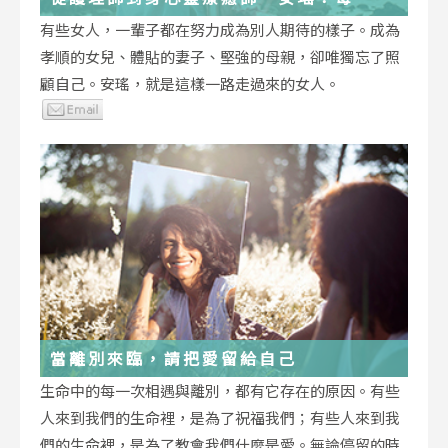
低谷，都能成為重生的起點
有些女人，一輩子都在努力成為別人期待的樣子。成為
孝順的女兒、體貼的妻子、堅強的母親，卻唯獨忘了照
顧自己。安瑤，就是這樣一路走過來的女人。
當離別來臨，請把愛留給自己
生命中的每一次相遇與離別，都有它存在的原因。有些
人來到我們的生命裡，是為了祝福我們；有些人來到我
們的生命裡，是為了教會我們什麼是愛。無論停留的時