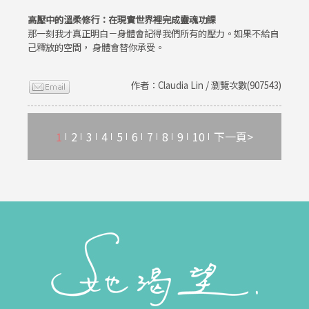
高壓中的溫柔修行：在現實世界裡完成靈魂功課
那一刻我才真正明白－身體會記得我們所有的壓力。如果不給自
己釋放的空間， 身體會替你承受。
作者：Claudia Lin / 瀏覽次數(907543)
1
2
3
4
5
6
7
8
9
10
下一頁>