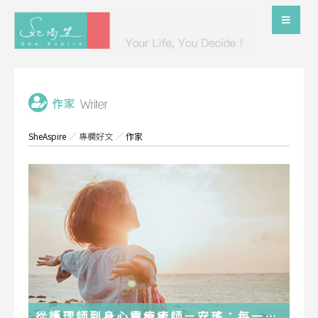
SheAspire
／
專欄好文
／
作家
從護理師到身心靈療癒師－安瑤：每一段