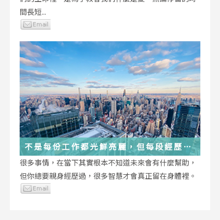
間長短...
不是每份工作都光鮮亮麗，但每段經歷都
在偷偷改變你
很多事情，在當下其實根本不知道未來會有什麼幫助，
但你總要親身經歷過，很多智慧才會真正留在身體裡。