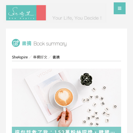
SheAspire
／
專欄好文
／
書摘
這句話救了我：152萬粉絲認證，韓國最