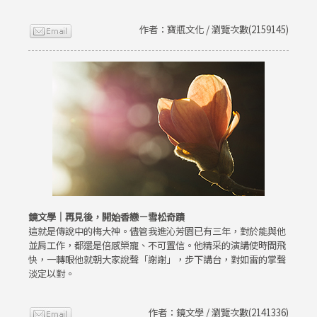
作者：寶瓶文化 / 瀏覽次數(2159145)
鏡文學｜再見後，開始香戀－雪松奇蹟
這就是傳說中的梅大神。儘管我進沁芳園已有三年，對於能與他
並肩工作，都還是倍感榮寵、不可置信。他精采的演講使時間飛
快，一轉眼他就朝大家說聲「謝謝」，步下講台，對如雷的掌聲
淡定以對。
作者：鏡文學 / 瀏覽次數(2141336)