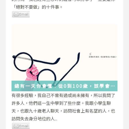
「絕對不要做」的十件事。
總有一天你會懂：從0到100歲，該學會
的人生大事，都在這些生活的小事裡了
有很多經驗，我自己不曾有過或尚未擁有，所以我問了
許多人，他們這一生中學到了些什麼。我跟小學生聊
天，也跟九十歲老人聊天，訪問社會上有名望的人，也
訪問失去身分地位的人...