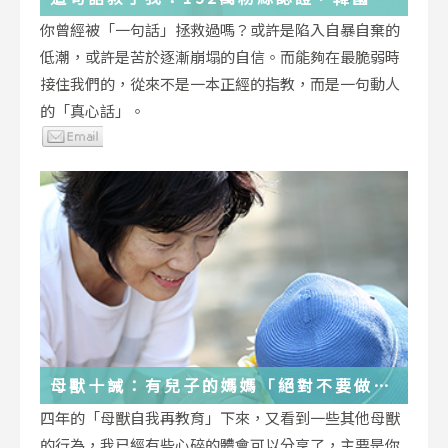
受歡迎的YouTuber「國民姐姐」金美敬
你曾經被「一句話」拯救過嗎？或許是陷入自暴自棄的
為跌落情緒深淵的你雪中送炭！
低潮，或許是苦於逐漸崩塌的自信。而能夠在最脆弱時
接住我們的，從來不是一本正經的指教，而是一句動人
的「真心話」。
母獸十誡：有兒子的媽媽「絕對不要做」
的十件事
四年的「母獸自我再教育」下來，又看到一些其他母獸
的行為，我已經有些心碎的體會可以分享了，主要是你