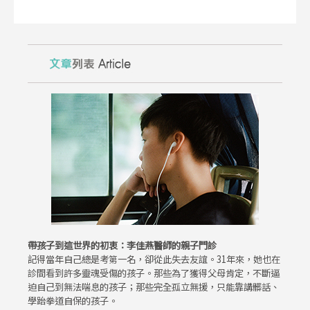
帶孩子到這世界的初衷：李佳燕醫師的親子門診
記得當年自己總是考第一名，卻從此失去友誼。31年來，她也在
診間看到許多靈魂受傷的孩子。那些為了獲得父母肯定，不斷逼
迫自己到無法喘息的孩子；那些完全孤立無援，只能靠講髒話、
學跆拳道自保的孩子。