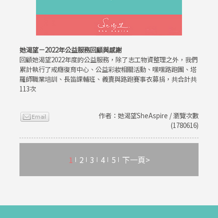
她渴望－2022年公益服務回顧與感謝
回顧她渴望2022年度的公益服務，除了志工物資整理之外，我們
累計執行了戒癮復育中心、公益彩妝相關活動、嘿嘿路跑團、塔
羅師職業培訓、長笛課輔班、義賣與路跑賽事衣募捐，共合計共
113次
作者：她渴望SheAspire / 瀏覽次數
(1780616)
1
2
3
4
5
下一頁>