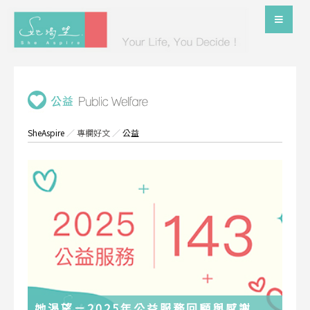
SheAspire
／
專欄好文
／
公益
她渴望－2025年公益服務回顧與感謝