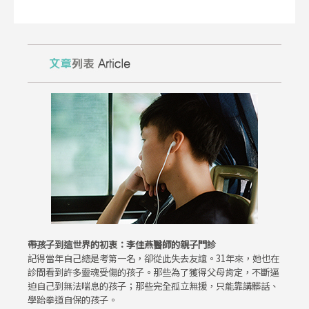
帶孩子到這世界的初衷：李佳燕醫師的親子門診
記得當年自己總是考第一名，卻從此失去友誼。31年來，她也在
診間看到許多靈魂受傷的孩子。那些為了獲得父母肯定，不斷逼
迫自己到無法喘息的孩子；那些完全孤立無援，只能靠講髒話、
學跆拳道自保的孩子。