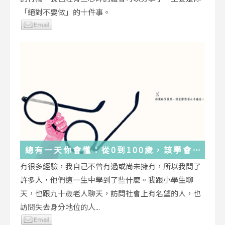
「絕對不要做」的十件事。
總有一天你會懂：從0到100歲，該學會
的人生大事，都在這些生活的小事裡了
有很多經驗，我自己不曾有過或尚未擁有，所以我問了
許多人，他們這一生中學到了些什麼。我跟小學生聊
天，也跟九十歲老人聊天，訪問社會上有名望的人，也
訪問失去身分地位的人...