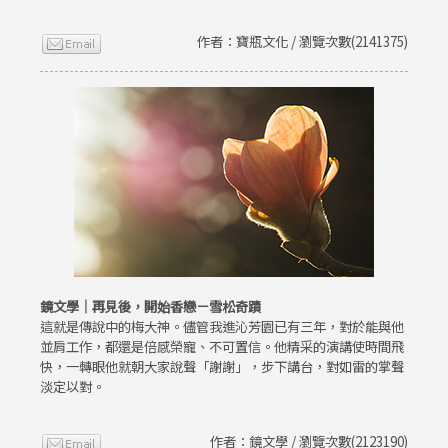
作者：寶瓶文化 / 瀏覽次數(2141375)
鏡文學｜再見後，開始香戀－雪松奇蹟
這就是傳說中的梅大神。儘管我進沁芳園已有三年，對於能與他
並肩工作，都還是倍感榮寵、不可置信。他精采的演講使時間飛
快，一轉眼他就朝大家說聲「謝謝」，步下講台，對如雷的掌聲
淡定以對。
作者：鏡文學 / 瀏覽次數(2123190)