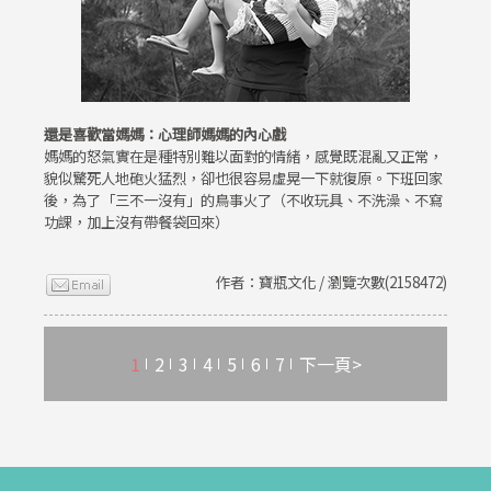
還是喜歡當媽媽：心理師媽媽的內心戲
媽媽的怒氣實在是種特別難以面對的情緒，感覺既混亂又正常，
貌似驚死人地砲火猛烈，卻也很容易虛晃一下就復原。下班回家
後，為了「三不一沒有」的鳥事火了（不收玩具、不洗澡、不寫
功課，加上沒有帶餐袋回來）
作者：寶瓶文化 / 瀏覽次數(2158472)
1
2
3
4
5
6
7
下一頁>