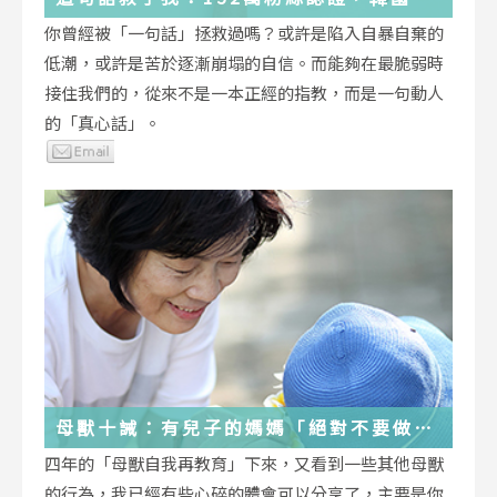
受歡迎的YouTuber「國民姐姐」金美敬
你曾經被「一句話」拯救過嗎？或許是陷入自暴自棄的
為跌落情緒深淵的你雪中送炭！
低潮，或許是苦於逐漸崩塌的自信。而能夠在最脆弱時
接住我們的，從來不是一本正經的指教，而是一句動人
的「真心話」。
母獸十誡：有兒子的媽媽「絕對不要做」
的十件事
四年的「母獸自我再教育」下來，又看到一些其他母獸
的行為，我已經有些心碎的體會可以分享了，主要是你