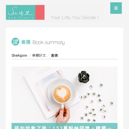
SheAspire
／
專欄好文
／
書摘
這句話救了我：152萬粉絲認證，韓國最