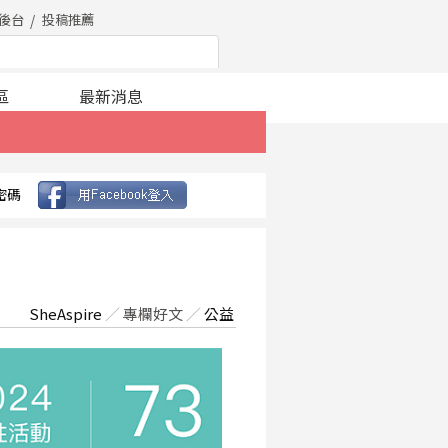
後台
投稿推薦
區
最新消息
密碼
SheAspire
／
專欄好文
／
公益