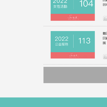
8
她
回
團