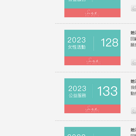
她
回
願
她
我
動
她
回