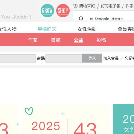
購物車(
0
)
訂閱電子報
作家
女性人物
專欄好文
女性活動
會員專
作家
書摘
公益
投稿
密碼
登入
加入會員
／
忘記