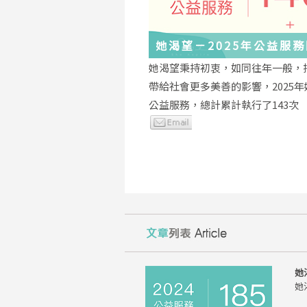
她渴望－2025年公益服
與感謝
她渴望秉持初衷，如同往年一般，
帶給社會更多美善的影響，2025
公益服務，總計累計執行了143次
她
她