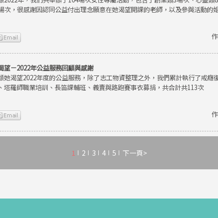
9場次，很感謝因認同公益付出理念願意在她渴望開課的老師，以及參與活動的
作
渴望－2022年公益服務回顧與感謝
顧她渴望2022年度的公益服務，除了志工物資整理之外，我們累計執行了戒癮
、塔羅師職業培訓、長笛課輔班、義賣與路跑賽事衣募捐，共合計共113次
作
1
2
3
4
5
下一頁>