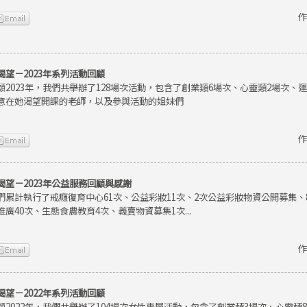
作
渴望－2023年系列活動回顧
顧2023年，我們共舉辦了128場次活動，包含了創業類6場次、心靈類2場次、
意在她渴望開課的老師，以及參與活動的姐妹們
作
渴望－2023年公益服務回顧與感謝
們累計執行了戒癮復育中心61次、公益彩妝11次、2次公益彩妝物資公開募集
推廣40次、生態食農教育4次、義賣物資募集1次...
作
渴望－2022年系列活動回顧
顧2022年，我們共舉辦了104場次女性專屬活動，包含了創業類3場次、心靈