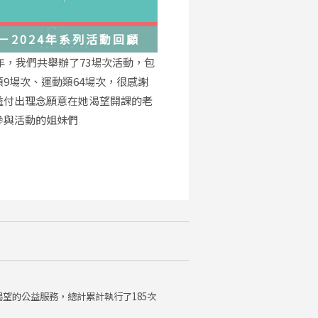
－2024年系列活動回顧
4年，我們共舉辦了73場次活動，包
類9場次、運動類64場次，很感謝
益付出理念願意在她渴望開課的老
參與活動的姐妹們
望的公益服務，總計累計執行了185次