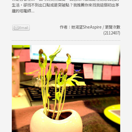
生活，卻找不到出口點或是突破點？我推薦你來找我這個初出茅
廬的塔羅師....
作者：她渴望SheAspire / 瀏覽次數
(2112407)