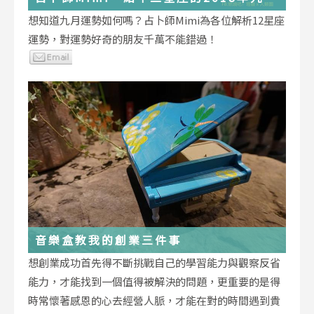
運勢小叮嚀
想知道九月運勢如何嗎？占卜師Mimi為各位解析12星座
運勢，對運勢好奇的朋友千萬不能錯過！
音樂盒教我的創業三件事
想創業成功首先得不斷挑戰自己的學習能力與觀察反省
能力，才能找到一個值得被解決的問題，更重要的是得
時常懷著感恩的心去經營人脈，才能在對的時間遇到貴