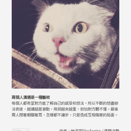
兩個人溝通是一種藝術
每個人都希望對方能了解自己的感受和想法，所以不斷的想盡辦
法表達，越講越是激動，用詞越來越重，就怕對方聽不懂，最後
兩人閉著眼關著耳，怎樣都不讓步，只是造成互相傷害的局面。
作者：她渴望SheAspire / 瀏覽次數