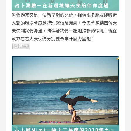
占卜測驗－在新環境讓天使陪伴你度過
暑假過完又是一個新學期的開始，相信很多朋友即將進
入新的環境會感到特別緊張及焦慮。今天將邀請四位大
天使到我們身邊，陪伴著我們一起迎接新的環境，現在
就來看看大天使們分別要帶來什麼力量吧！
占卜師Mimi－給十二星座的2018年九月