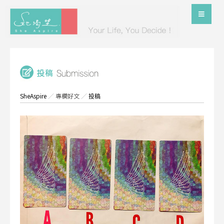
SheAspire
／
專欄好文
／
投稿