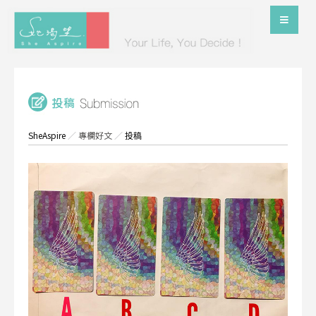
SheAspire
／
專欄好文
／
投稿