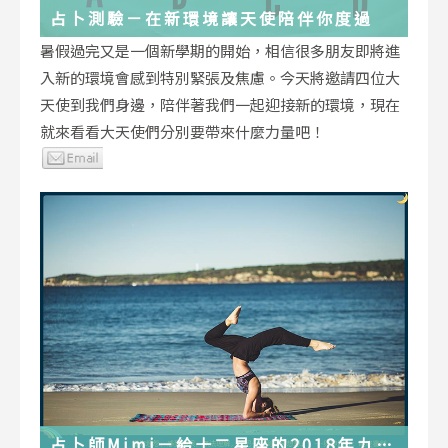
占卜測驗－在新環境讓天使陪伴你度過
暑假過完又是一個新學期的開始，相信很多朋友即將進
入新的環境會感到特別緊張及焦慮。今天將邀請四位大
天使到我們身邊，陪伴著我們一起迎接新的環境，現在
就來看看大天使們分別要帶來什麼力量吧！
占卜師Mimi－給十二星座的2018年九月