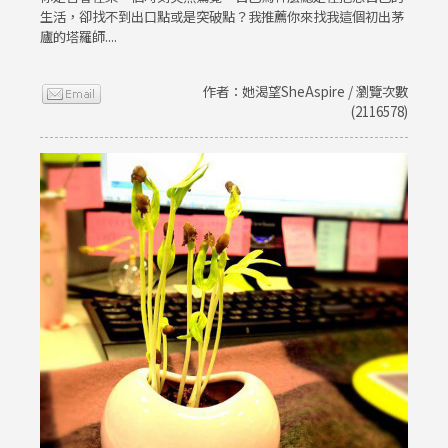
生活，卻找不到出口點或是突破點？我推薦你來找我這個初出茅
廬的塔羅師....
作者：她渴望SheAspire / 瀏覽次數
(2116578)