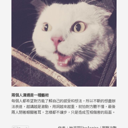
兩個人溝通是一種藝術
每個人都希望對方能了解自己的感受和想法，所以不斷的想盡辦
法表達，越講越是激動，用詞越來越重，就怕對方聽不懂，最後
兩人閉著眼關著耳，怎樣都不讓步，只是造成互相傷害的局面。
作者：她渴望SheAspire / 瀏覽次數