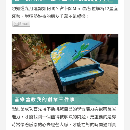
運勢小叮嚀
想知道九月運勢如何嗎？占卜師Mimi為各位解析12星座
運勢，對運勢好奇的朋友千萬不能錯過！
音樂盒教我的創業三件事
想創業成功首先得不斷挑戰自己的學習能力與觀察反省
能力，才能找到一個值得被解決的問題，更重要的是得
時常懷著感恩的心去經營人脈，才能在對的時間遇到貴