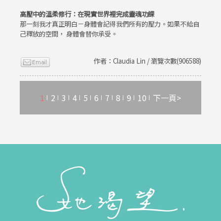
高壓中的溫柔修行：在現實世界裡完成靈魂功課
那一刻我才真正明白－身體會記得我們所有的壓力。如果不給自
己釋放的空間， 身體會替你承受。
作者：Claudia Lin / 瀏覽次數(906588)
1
2
3
4
5
6
7
8
9
10
下一頁>