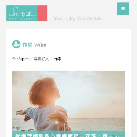
SheAspire
／
專欄好文
／
作家
從護理師到身心靈療癒師－安瑤：每一段