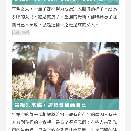
低谷，都能成為重生的起點
有些女人，一輩子都在努力成為別人期待的樣子。成為
孝順的女兒、體貼的妻子、堅強的母親，卻唯獨忘了照
顧自己。安瑤，就是這樣一路走過來的女人。
當離別來臨，請把愛留給自己
生命中的每一次相遇與離別，都有它存在的原因。有些
人來到我們的生命裡，是為了祝福我們；有些人來到我
們的生命裡，是為了教會我們什麼是愛。無論停留的時