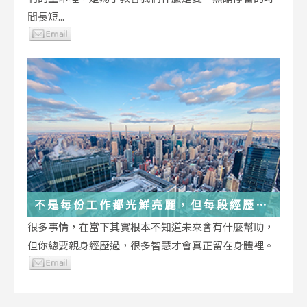
間長短...
不是每份工作都光鮮亮麗，但每段經歷都
在偷偷改變你
很多事情，在當下其實根本不知道未來會有什麼幫助，
但你總要親身經歷過，很多智慧才會真正留在身體裡。