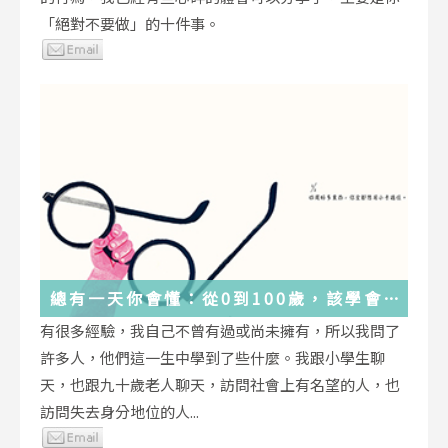
「絕對不要做」的十件事。
總有一天你會懂：從0到100歲，該學會
的人生大事，都在這些生活的小事裡了
有很多經驗，我自己不曾有過或尚未擁有，所以我問了
許多人，他們這一生中學到了些什麼。我跟小學生聊
天，也跟九十歲老人聊天，訪問社會上有名望的人，也
訪問失去身分地位的人...