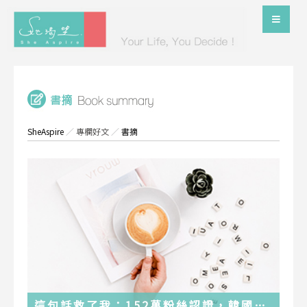
SheAspire
／
專欄好文
／
書摘
這句話救了我：152萬粉絲認證，韓國最