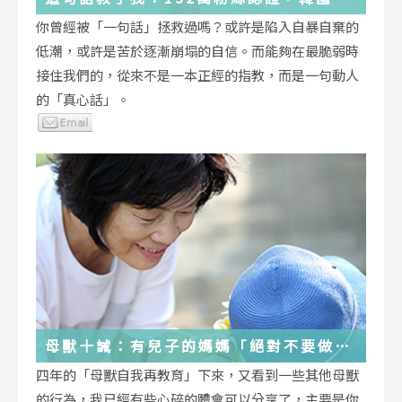
受歡迎的YouTuber「國民姐姐」金美敬
你曾經被「一句話」拯救過嗎？或許是陷入自暴自棄的
為跌落情緒深淵的你雪中送炭！
低潮，或許是苦於逐漸崩塌的自信。而能夠在最脆弱時
接住我們的，從來不是一本正經的指教，而是一句動人
的「真心話」。
母獸十誡：有兒子的媽媽「絕對不要做」
的十件事
四年的「母獸自我再教育」下來，又看到一些其他母獸
的行為，我已經有些心碎的體會可以分享了，主要是你