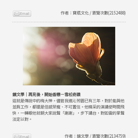
作者：寶瓶文化 / 瀏覽次數(2152488)
鏡文學｜再見後，開始香戀－雪松奇蹟
這就是傳說中的梅大神。儘管我進沁芳園已有三年，對於能與他
並肩工作，都還是倍感榮寵、不可置信。他精采的演講使時間飛
快，一轉眼他就朝大家說聲「謝謝」，步下講台，對如雷的掌聲
淡定以對。
作者：鏡文學 / 瀏覽次數(2134759)