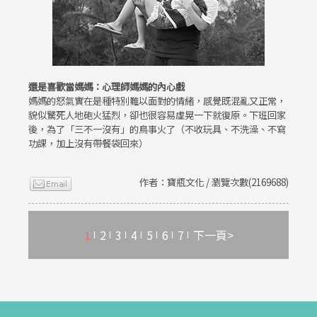
還是喜歡當媽媽：心理師媽媽的內心戲
媽媽的怒氣實在是種特別難以面對的情緒，感覺既混亂又正常，
貌似驚死人地砲火猛烈，卻也很容易虛晃一下就復原。下班回家
後，為了「三不一沒有」的鳥事火了（不收玩具、不洗澡、不寫
功課，加上沒有帶餐袋回來）
作者：寶瓶文化 / 瀏覽次數(2169688)
1
2
3
4
5
6
7
下一頁>