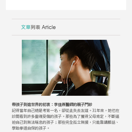
帶孩子到這世界的初衷：李佳燕醫師的親子門診
記得當年自己總是考第一名，卻從此失去友誼。31年來，她也在
診間看到許多靈魂受傷的孩子。那些為了獲得父母肯定，不斷逼
迫自己到無法喘息的孩子；那些完全孤立無援，只能靠講髒話、
學跆拳道自保的孩子。