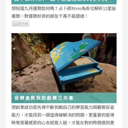
運勢小叮嚀
想知道九月運勢如何嗎？占卜師Mimi為各位解析12星座
運勢，對運勢好奇的朋友千萬不能錯過！
音樂盒教我的創業三件事
想創業成功首先得不斷挑戰自己的學習能力與觀察反省
能力，才能找到一個值得被解決的問題，更重要的是得
時常懷著感恩的心去經營人脈，才能在對的時間遇到貴