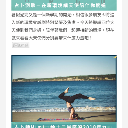
占卜測驗－在新環境讓天使陪伴你度過
暑假過完又是一個新學期的開始，相信很多朋友即將進
入新的環境會感到特別緊張及焦慮。今天將邀請四位大
天使到我們身邊，陪伴著我們一起迎接新的環境，現在
就來看看大天使們分別要帶來什麼力量吧！
占卜師Mimi－給十二星座的2018年九月