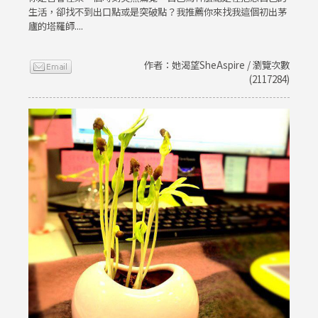
生活，卻找不到出口點或是突破點？我推薦你來找我這個初出茅
廬的塔羅師....
作者：她渴望SheAspire / 瀏覽次數
(2117284)