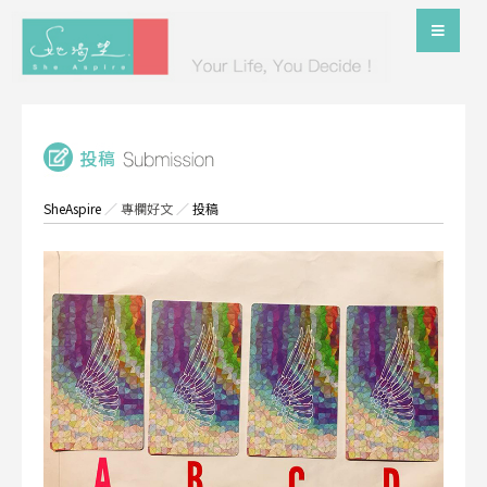
SheAspire
／
專欄好文
／
投稿