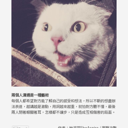
兩個人溝通是一種藝術
每個人都希望對方能了解自己的感受和想法，所以不斷的想盡辦
法表達，越講越是激動，用詞越來越重，就怕對方聽不懂，最後
兩人閉著眼關著耳，怎樣都不讓步，只是造成互相傷害的局面。
作者：她渴望SheAspire / 瀏覽次數