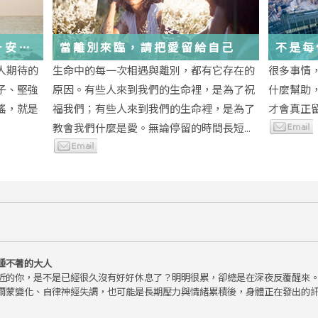
－安
當離別來臨，請把愛留給自己
不是每
為重生
段經歷
人期待的
生命中的每一次相遇與離別，都有它存在的
很多事情
子、堅強
原因。有些人來到我們的生命裡，是為了祝
什麼幫助
瑤，就是
福我們；有些人來到我們的生命裡，是為了
才會真正
教會我們什麼是愛。無論停留的時間長短...
睡不著的大人
近的你，是不是已經很久沒有好好休息了？明明很累，卻總是在深夜反覆醒來
爾蒙變化、自律神經失調，也可能是長期壓力與情緒累積後，身體正在發出的