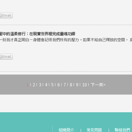
壓中的溫柔修行：在現實世界裡完成靈魂功課
一刻我才真正明白－身體會記得我們所有的壓力。如果不給自己釋放的空間， 
1
2
3
4
5
6
7
8
9
10
下一頁>
組織簡介
常見問題
聯絡我們