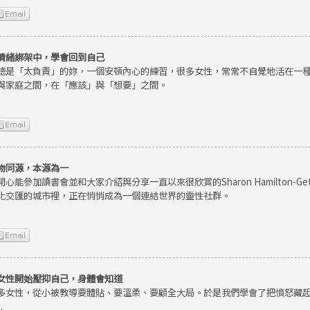
情緒綁架中，學會回到自己
總是「太負責」的妳，一個安頓內心的練習，很多女性，常常不自覺地活在一
與家庭之間，在「應該」與「想要」之間。
物同源，本源為一
開心能參加讀書會並和大家介紹與分享一直以來很欣賞的Sharon Hamilton-
化交匯的城市裡，正在悄悄成為一個連結世界的靈性社群。
女性開始壓抑自己，身體會知道
多女性，從小被教導要體貼、要溫柔、要顧全大局。於是我們學會了把憤怒藏
.