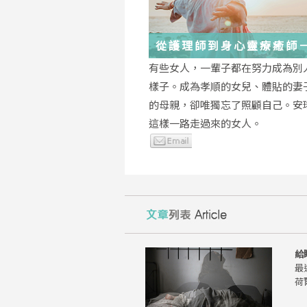
從護理師到身心靈療癒師
瑤：每一段低谷，都能成
有些女人，一輩子都在努力成為別
的起點
樣子。成為孝順的女兒、體貼的妻
的母親，卻唯獨忘了照顧自己。安
這樣一路走過來的女人。
給
最
荷