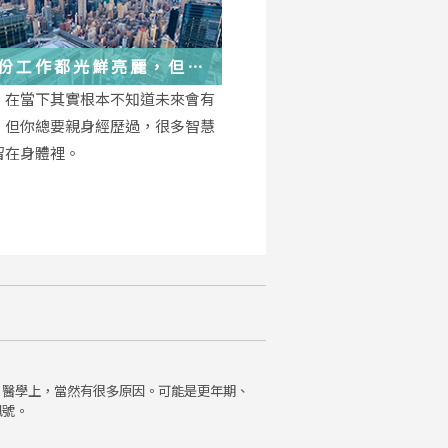
份工作都光鮮亮麗，但每
都在偷偷改變你
，在當下其實根本不知道未來會有
，但你總要親身經歷過，很多智慧
留在身體裡。
。醫學上，當然有很多原因。可能是更年期、
訊號。