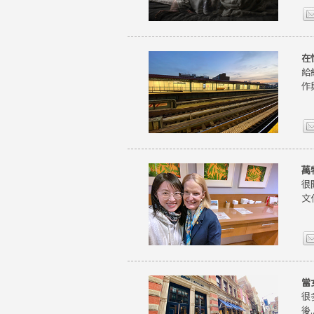
在
給
作
萬
很
文
當
很
後..