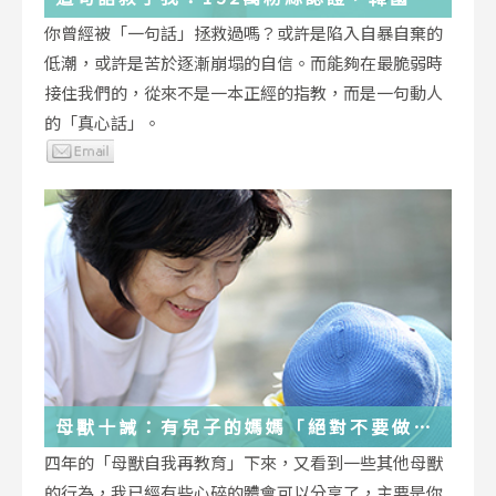
受歡迎的YouTuber「國民姐姐」金美敬
你曾經被「一句話」拯救過嗎？或許是陷入自暴自棄的
為跌落情緒深淵的你雪中送炭！
低潮，或許是苦於逐漸崩塌的自信。而能夠在最脆弱時
接住我們的，從來不是一本正經的指教，而是一句動人
的「真心話」。
母獸十誡：有兒子的媽媽「絕對不要做」
的十件事
四年的「母獸自我再教育」下來，又看到一些其他母獸
的行為，我已經有些心碎的體會可以分享了，主要是你