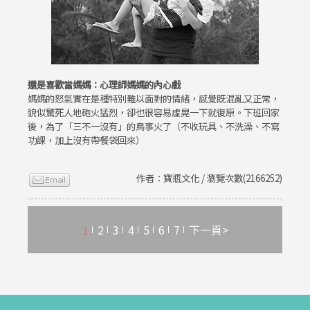
還是喜歡當媽媽：心理師媽媽的內心戲
媽媽的怒氣實在是種特別難以面對的情緒，感覺既混亂又正常，
貌似驚死人地砲火猛烈，卻也很容易虛晃一下就復原。下班回家
後，為了「三不一沒有」的鳥事火了（不收玩具、不洗澡、不寫
功課，加上沒有帶餐袋回來）
作者：寶瓶文化 / 瀏覽次數(2166252)
1
2
3
4
5
6
7
下一頁>