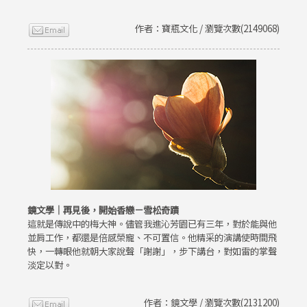
作者：寶瓶文化 / 瀏覽次數(2149068)
鏡文學｜再見後，開始香戀－雪松奇蹟
這就是傳說中的梅大神。儘管我進沁芳園已有三年，對於能與他
並肩工作，都還是倍感榮寵、不可置信。他精采的演講使時間飛
快，一轉眼他就朝大家說聲「謝謝」，步下講台，對如雷的掌聲
淡定以對。
作者：鏡文學 / 瀏覽次數(2131200)