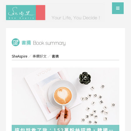
SheAspire
／
專欄好文
／
書摘
這句話救了我：152萬粉絲認證，韓國最