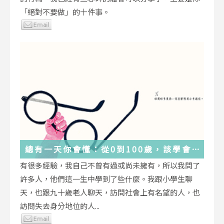
「絕對不要做」的十件事。
總有一天你會懂：從0到100歲，該學會
的人生大事，都在這些生活的小事裡了
有很多經驗，我自己不曾有過或尚未擁有，所以我問了
許多人，他們這一生中學到了些什麼。我跟小學生聊
天，也跟九十歲老人聊天，訪問社會上有名望的人，也
訪問失去身分地位的人...