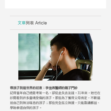
帶孩子到這世界的初衷：李佳燕醫師的親子門診
記得當年自己總是考第一名，卻從此失去友誼。31年來，她也在
診間看到許多靈魂受傷的孩子。那些為了獲得父母肯定，不斷逼
迫自己到無法喘息的孩子；那些完全孤立無援，只能靠講髒話、
學跆拳道自保的孩子。