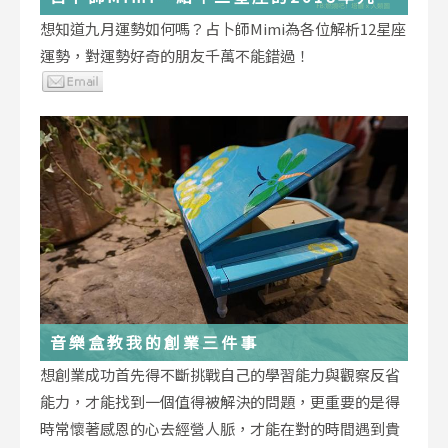
運勢小叮嚀
想知道九月運勢如何嗎？占卜師Mimi為各位解析12星座
運勢，對運勢好奇的朋友千萬不能錯過！
音樂盒教我的創業三件事
想創業成功首先得不斷挑戰自己的學習能力與觀察反省
能力，才能找到一個值得被解決的問題，更重要的是得
時常懷著感恩的心去經營人脈，才能在對的時間遇到貴