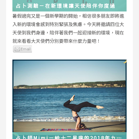
占卜測驗－在新環境讓天使陪伴你度過
暑假過完又是一個新學期的開始，相信很多朋友即將進
入新的環境會感到特別緊張及焦慮。今天將邀請四位大
天使到我們身邊，陪伴著我們一起迎接新的環境，現在
就來看看大天使們分別要帶來什麼力量吧！
占卜師Mimi－給十二星座的2018年九月