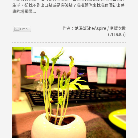
生活，卻找不到出口點或是突破點？我推薦你來找我這個初出茅
廬的塔羅師....
作者：她渴望SheAspire / 瀏覽次數
(2119307)