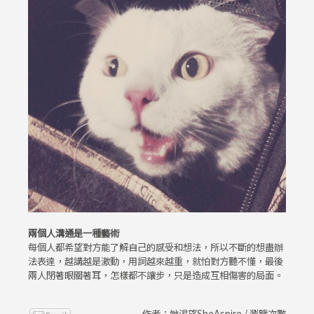
兩個人溝通是一種藝術
每個人都希望對方能了解自己的感受和想法，所以不斷的想盡辦
法表達，越講越是激動，用詞越來越重，就怕對方聽不懂，最後
兩人閉著眼關著耳，怎樣都不讓步，只是造成互相傷害的局面。
作者：她渴望SheAspire / 瀏覽次數