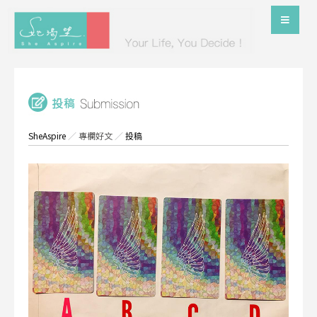
SheAspire
／
專欄好文
／
投稿