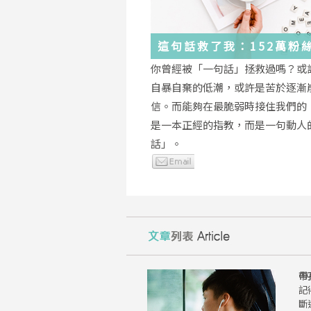
這句話救了我：152萬粉
證，韓國最受歡迎的
你曾經被「一句話」拯救過嗎？或
YouTuber「國民姐姐」
自暴自棄的低潮，或許是苦於逐漸
為跌落情緒深淵的你雪中
信。而能夠在最脆弱時接住我們的
是一本正經的指教，而是一句動人
話」。
帶
記
斷