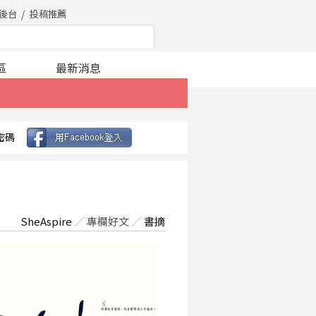
後台
投稿推薦
區
最新消息
密碼
SheAspire
／
專欄好文
／
書摘