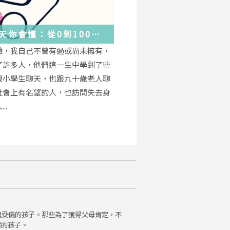
天你會懂：從0到100
學會的人生大事，都在這
驗，我自己不曾有過或尚未擁有，
的小事裡了
了許多人，他們這一生中學到了些
跟小學生聊天，也跟九十歲老人聊
社會上有名望的人，也訪問失去身
..
魂受傷的孩子。那些為了獲得父母肯定，不
保的孩子。