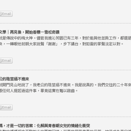
文學｜再見後，開始香戀－雪松奇蹟
就是傳說中的梅大神。儘管我進沁芳園已有三年，對於能與他並肩工作，都還
快，一轉眼他就朝大家說聲「謝謝」，步下講台，對如雷的掌聲淡定以對。
公的陰莖插不進來
就開門見山地說了，我老公的陰莖插不進來。我是說真的。我們交往的二十年
跟任何人提起過這件事，畢竟這實在難以啟齒。
媽，才是一切的答案：化解與青春期女兒的情緒化衝突