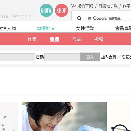
購物車(
0
)
訂閱電子報
作家
女性人物
專欄好文
女性活動
會員專
作家
書摘
公益
投稿
密碼
登入
加入會員
／
忘記