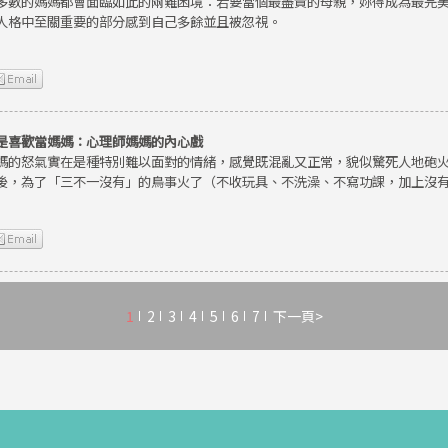
多數的媽媽都會面臨如此的兩難困境：若要當個最盡責的母親，妳得成為最完
人格中至關重要的部分感到自己多餘並且被忽視。
是喜歡當媽媽：心理師媽媽的內心戲
媽的怒氣實在是種特別難以面對的情緒，感覺既混亂又正常，貌似驚死人地砲
後，為了「三不一沒有」的鳥事火了（不收玩具、不洗澡、不寫功課，加上沒
1
2
3
4
5
6
7
下一頁>