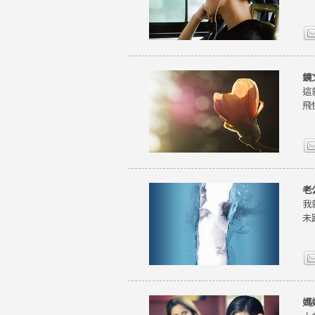
鏡
這
飛
老
我
未
媽