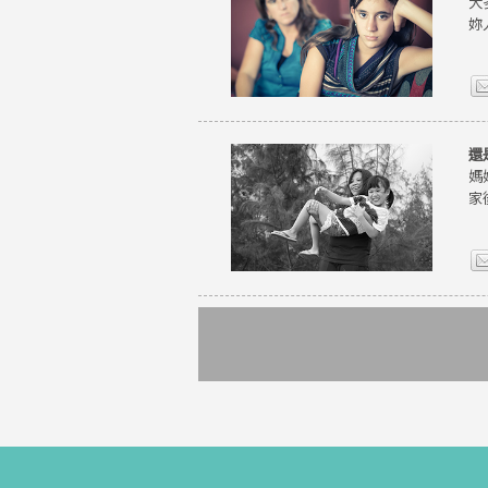
大
妳
還
媽
家