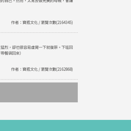
美的自己。然而，太常去做完美的母親，會讓
作者：寶瓶文化 / 瀏覽次數(2164345)
火猛烈，卻也很容易虛晃一下就復原。下班回
有帶餐袋回來）
作者：寶瓶文化 / 瀏覽次數(2162868)