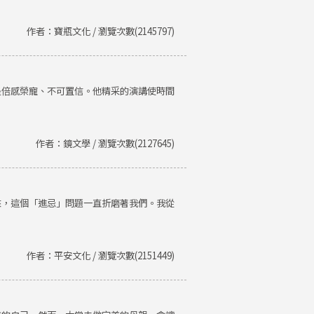
作者：寶瓶文化 / 瀏覽次數(2145797)
是倍感榮寵、不可置信。他精采的演講使時間
作者：鏡文學 / 瀏覽次數(2127645)
來，這個「進忌」問題一直折磨著我們。我從
作者：平安文化 / 瀏覽次數(2151449)