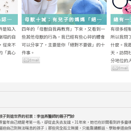
絲認
母獸十誡：有兒子的媽媽「絕對
總有一
不要做」的十件事
歲，該
許是陷入
四年的「母獸自我再教育」下來，又看到一
有很多經
金美敬
些生活
崩塌的自
些其他母獸的行為，我已經有些心碎的體會
所以我問
送炭！
，從來不
可以分享了，主要是你「絕對不要做」的十
什麼。我
的「真心
件事。
天，訪問
分地位的人.
孩子到這世界的初衷：李佳燕醫師的親子門診
得當年自己總是考第一名，卻從此失去友誼。31年來，她也在診間看到許多靈
逼迫自己到無法喘息的孩子；那些完全孤立無援，只能靠講髒話、學跆拳道自