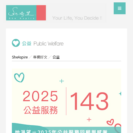
SheAspire
／
專欄好文
／
公益
她渴望－2025年公益服務回顧與感謝