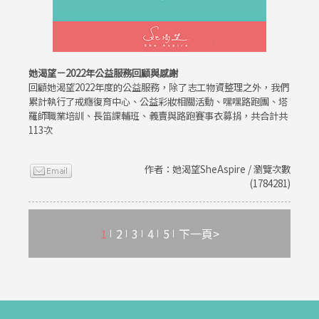
她渴望－2022年公益服務回顧與感謝
回顧她渴望2022年度的公益服務，除了志工物資整理之外，我們
累計執行了戒癮復育中心、公益彩妝相關活動、嘿嘿路跑團、塔
羅師職業培訓、長笛課輔班、義賣與路跑賽事衣募捐，共合計共
113次
作者：她渴望SheAspire / 瀏覽次數
(1784281)
1
2
3
4
5
下一頁>