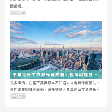
間長短...
不是每份工作都光鮮亮麗，但每段經歷都
在偷偷改變你
很多事情，在當下其實根本不知道未來會有什麼幫助，
但你總要親身經歷過，很多智慧才會真正留在身體裡。