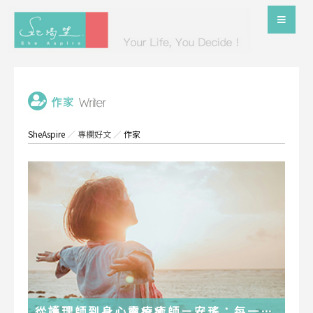
SheAspire
／
專欄好文
／
作家
從護理師到身心靈療癒師－安瑤：每一段