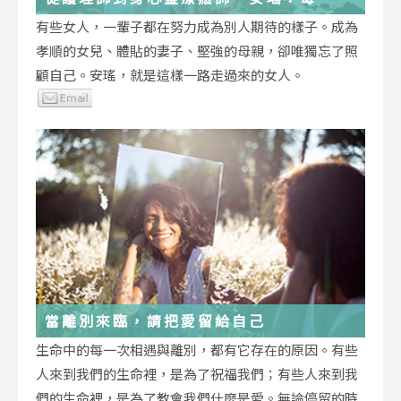
低谷，都能成為重生的起點
有些女人，一輩子都在努力成為別人期待的樣子。成為
孝順的女兒、體貼的妻子、堅強的母親，卻唯獨忘了照
顧自己。安瑤，就是這樣一路走過來的女人。
當離別來臨，請把愛留給自己
生命中的每一次相遇與離別，都有它存在的原因。有些
人來到我們的生命裡，是為了祝福我們；有些人來到我
們的生命裡，是為了教會我們什麼是愛。無論停留的時