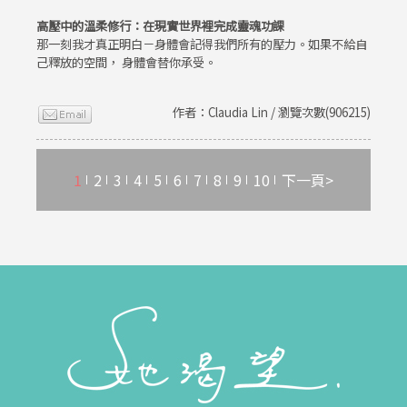
高壓中的溫柔修行：在現實世界裡完成靈魂功課
那一刻我才真正明白－身體會記得我們所有的壓力。如果不給自
己釋放的空間， 身體會替你承受。
作者：Claudia Lin / 瀏覽次數(906215)
1
2
3
4
5
6
7
8
9
10
下一頁>