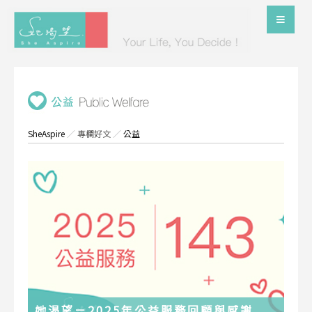
SheAspire
／
專欄好文
／
公益
她渴望－2025年公益服務回顧與感謝