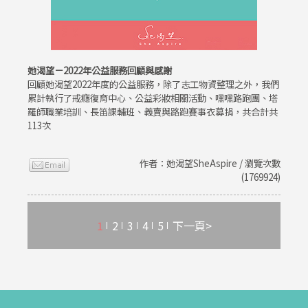
她渴望－2022年公益服務回顧與感謝
回顧她渴望2022年度的公益服務，除了志工物資整理之外，我們
累計執行了戒癮復育中心、公益彩妝相關活動、嘿嘿路跑團、塔
羅師職業培訓、長笛課輔班、義賣與路跑賽事衣募捐，共合計共
113次
作者：她渴望SheAspire / 瀏覽次數
(1769924)
1
2
3
4
5
下一頁>