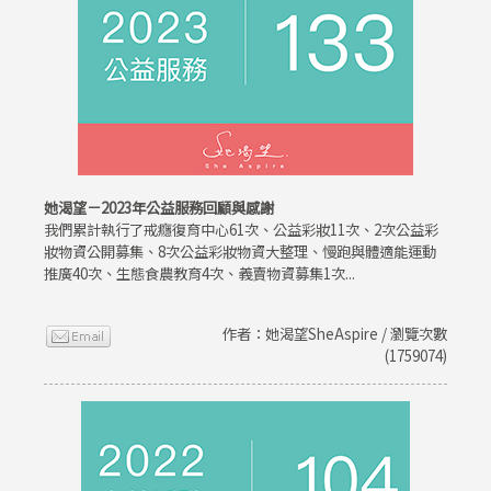
她渴望－2023年公益服務回顧與感謝
我們累計執行了戒癮復育中心61次、公益彩妝11次、2次公益彩
妝物資公開募集、8次公益彩妝物資大整理、慢跑與體適能運動
推廣40次、生態食農教育4次、義賣物資募集1次...
作者：她渴望SheAspire / 瀏覽次數
(1759074)