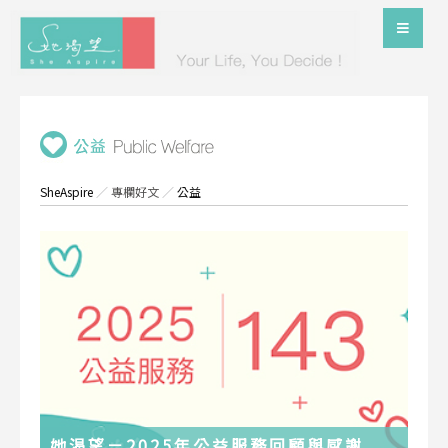
SheAspire
／
專欄好文
／
公益
她渴望－2025年公益服務回顧與感謝