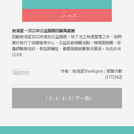
她渴望－2022年公益服務回顧與感謝
回顧她渴望2022年度的公益服務，除了志工物資整理之外，我們
累計執行了戒癮復育中心、公益彩妝相關活動、嘿嘿路跑團、塔
羅師職業培訓、長笛課輔班、義賣與路跑賽事衣募捐，共合計共
113次
作者：她渴望SheAspire / 瀏覽次數
(1771562)
1
2
3
4
5
下一頁>