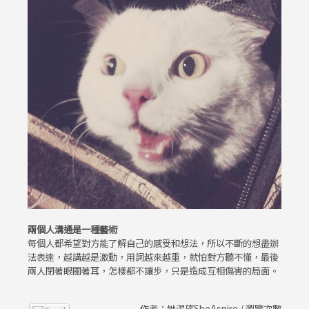
兩個人溝通是一種藝術
每個人都希望對方能了解自己的感受和想法，所以不斷的想盡辦
法表達，越講越是激動，用詞越來越重，就怕對方聽不懂，最後
兩人閉著眼關著耳，怎樣都不讓步，只是造成互相傷害的局面。
作者：她渴望SheAspire / 瀏覽次數