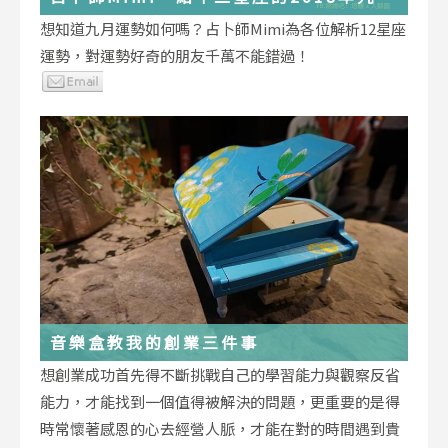
運勢小叮嚀
想知道九月運勢如何嗎？占卜師Mimi為各位解析12星座
運勢，對運勢好奇的朋友千萬不能錯過！
音樂盒教我的創業三件事
想創業成功首先得不斷挑戰自己的學習能力與觀察反省
能力，才能找到一個值得被解決的問題，更重要的是得
時常懷著感恩的心去經營人脈，才能在對的時間遇到貴