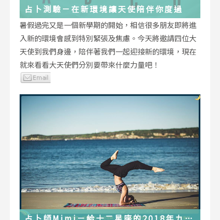
占卜測驗－在新環境讓天使陪伴你度過
暑假過完又是一個新學期的開始，相信很多朋友即將進
入新的環境會感到特別緊張及焦慮。今天將邀請四位大
天使到我們身邊，陪伴著我們一起迎接新的環境，現在
就來看看大天使們分別要帶來什麼力量吧！
占卜師Mimi－給十二星座的2018年九月