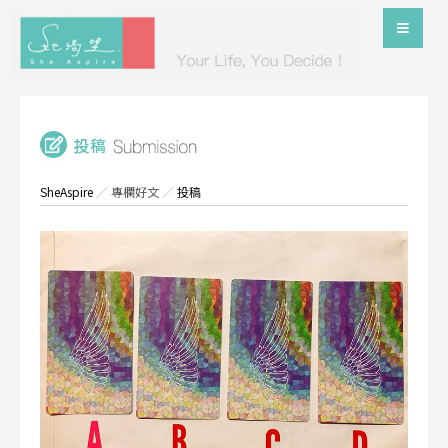
SheAspire
／
專欄好文
／
投稿