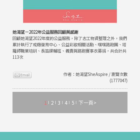
她渴望－2022年公益服務回顧與感謝
回顧她渴望2022年度的公益服務，除了志工物資整理之外，我們
累計執行了戒癮復育中心、公益彩妝相關活動、嘿嘿路跑團、塔
羅師職業培訓、長笛課輔班、義賣與路跑賽事衣募捐，共合計共
113次
作者：她渴望SheAspire / 瀏覽次數
(1777047)
1
2
3
4
5
下一頁>