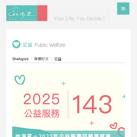
SheAspire
／
專欄好文
／
公益
她渴望－2025年公益服務回顧與感謝