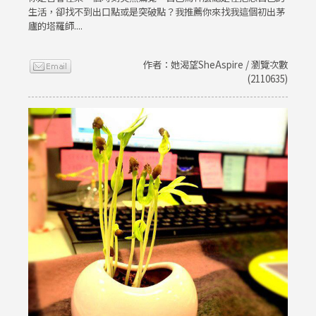
生活，卻找不到出口點或是突破點？我推薦你來找我這個初出茅
廬的塔羅師....
作者：她渴望SheAspire / 瀏覽次數
(2110635)