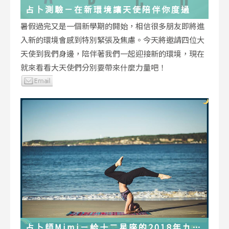
占卜測驗－在新環境讓天使陪伴你度過
暑假過完又是一個新學期的開始，相信很多朋友即將進
入新的環境會感到特別緊張及焦慮。今天將邀請四位大
天使到我們身邊，陪伴著我們一起迎接新的環境，現在
就來看看大天使們分別要帶來什麼力量吧！
占卜師Mimi－給十二星座的2018年九月