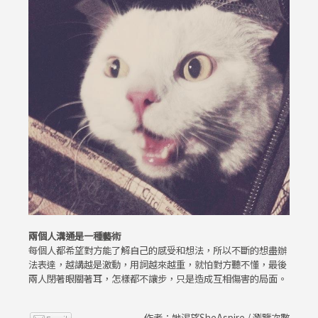
兩個人溝通是一種藝術
每個人都希望對方能了解自己的感受和想法，所以不斷的想盡辦
法表達，越講越是激動，用詞越來越重，就怕對方聽不懂，最後
兩人閉著眼關著耳，怎樣都不讓步，只是造成互相傷害的局面。
作者：她渴望SheAspire / 瀏覽次數