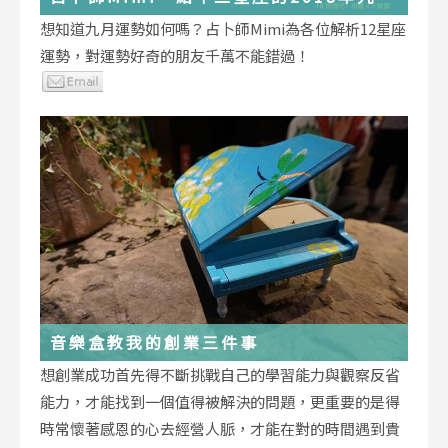
運勢小叮嚀
想知道九月運勢如何嗎？占卜師Mimi為各位解析12星座
運勢，對運勢好奇的朋友千萬不能錯過！
音樂盒教我的創業三件事
想創業成功首先得不斷挑戰自己的學習能力與觀察反省
能力，才能找到一個值得被解決的問題，更重要的是得
時常懷著感恩的心去經營人脈，才能在對的時間遇到貴