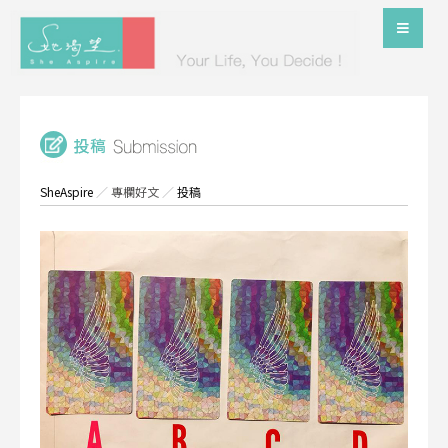
SheAspire
／
專欄好文
／
投稿