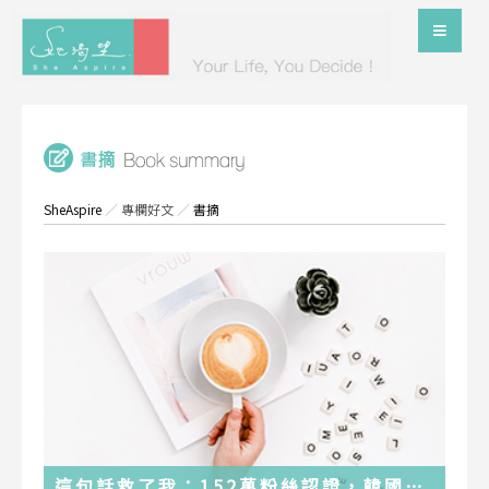
SheAspire
／
專欄好文
／
書摘
這句話救了我：152萬粉絲認證，韓國最