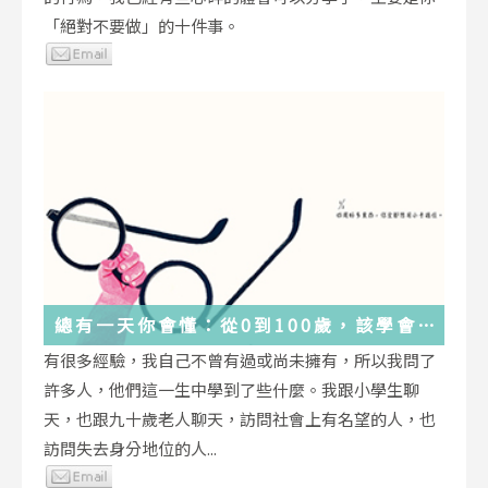
「絕對不要做」的十件事。
總有一天你會懂：從0到100歲，該學會
的人生大事，都在這些生活的小事裡了
有很多經驗，我自己不曾有過或尚未擁有，所以我問了
許多人，他們這一生中學到了些什麼。我跟小學生聊
天，也跟九十歲老人聊天，訪問社會上有名望的人，也
訪問失去身分地位的人...