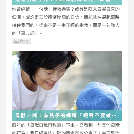
受歡迎的YouTuber「國民姐姐」金美敬
你曾經被「一句話」拯救過嗎？或許是陷入自暴自棄的
為跌落情緒深淵的你雪中送炭！
低潮，或許是苦於逐漸崩塌的自信。而能夠在最脆弱時
接住我們的，從來不是一本正經的指教，而是一句動人
的「真心話」。
母獸十誡：有兒子的媽媽「絕對不要做」
的十件事
四年的「母獸自我再教育」下來，又看到一些其他母獸
的行為，我已經有些心碎的體會可以分享了，主要是你