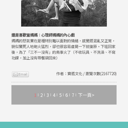
還是喜歡當媽媽：心理師媽媽的內心戲
媽媽的怒氣實在是種特別難以面對的情緒，感覺既混亂又正常，
貌似驚死人地砲火猛烈，卻也很容易虛晃一下就復原。下班回家
後，為了「三不一沒有」的鳥事火了（不收玩具、不洗澡、不寫
功課，加上沒有帶餐袋回來）
作者：寶瓶文化 / 瀏覽次數(2167720)
1
2
3
4
5
6
7
下一頁>