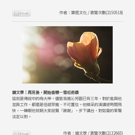
作者：寶瓶文化 / 瀏覽次數(2150518)
鏡文學｜再見後，開始香戀－雪松奇蹟
這就是傳說中的梅大神。儘管我進沁芳園已有三年，對於能與他
並肩工作，都還是倍感榮寵、不可置信。他精采的演講使時間飛
快，一轉眼他就朝大家說聲「謝謝」，步下講台，對如雷的掌聲
淡定以對。
作者：鏡文學 / 瀏覽次數(2132665)