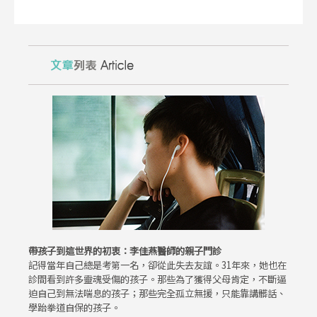
帶孩子到這世界的初衷：李佳燕醫師的親子門診
記得當年自己總是考第一名，卻從此失去友誼。31年來，她也在
診間看到許多靈魂受傷的孩子。那些為了獲得父母肯定，不斷逼
迫自己到無法喘息的孩子；那些完全孤立無援，只能靠講髒話、
學跆拳道自保的孩子。