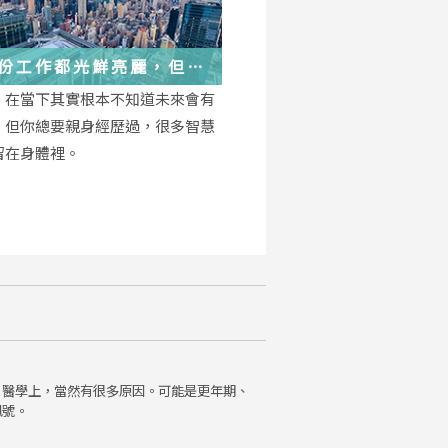
份工作都光鮮亮麗，但每
都在偷偷改變你
，在當下其實根本不知道未來會有
，但你總要親身經歷過，很多智慧
留在身體裡。
。醫學上，當然有很多原因。可能是更年期、
訊號。