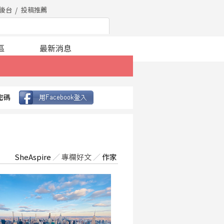
後台
投稿推薦
區
最新消息
密碼
SheAspire
／
專欄好文
／
作家