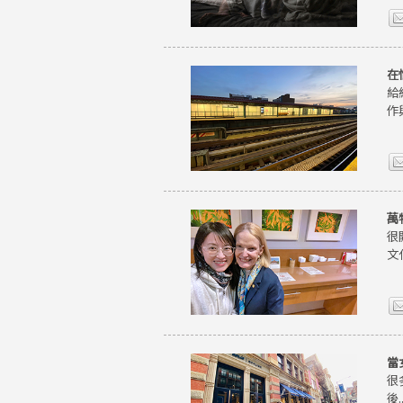
在
給
作
萬
很
文
當
很
後..