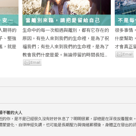
－安
當離別來臨，請把愛留給自己
不是每
為重生
段經歷
人期待的
生命中的每一次相遇與離別，都有它存在的
很多事情
子、堅強
原因。有些人來到我們的生命裡，是為了祝
什麼幫助
瑤，就是
福我們；有些人來到我們的生命裡，是為了
才會真正
教會我們什麼是愛。無論停留的時間長短...
睡不著的大人
近的你，是不是已經很久沒有好好休息了？明明很累，卻總是在深夜反覆醒來
爾蒙變化、自律神經失調，也可能是長期壓力與情緒累積後，身體正在發出的