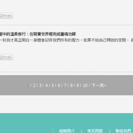
壓中的溫柔修行：在現實世界裡完成靈魂功課
一刻我才真正明白－身體會記得我們所有的壓力。如果不給自己釋放的空間， 
1
2
3
4
5
6
7
8
9
10
下一頁>
組織簡介
常見問題
聯絡我們