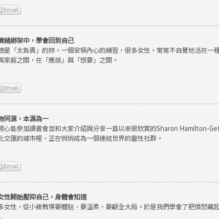
情緒綁架中，學會回到自己
總是「太負責」的妳，一個安頓內心的練習，很多女性，常常不自覺地活在一
與家庭之間，在「應該」與「想要」之間。
物同源，本源為一
開心能參加讀書會並和大家介紹與分享一直以來很欣賞的Sharon Hamilton-
化交匯的城市裡，正在悄悄成為一個連結世界的靈性社群。
女性開始壓抑自己，身體會知道
多女性，從小被教導要體貼、要溫柔、要顧全大局。於是我們學會了把憤怒藏
.