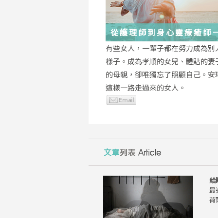
從護理師到身心靈療癒師
瑤：每一段低谷，都能成
有些女人，一輩子都在努力成為別
的起點
樣子。成為孝順的女兒、體貼的妻
的母親，卻唯獨忘了照顧自己。安
這樣一路走過來的女人。
給
最
荷