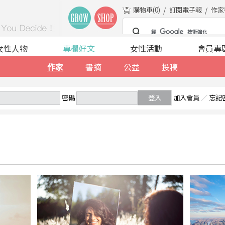
購物車(
0
)
訂閱電子報
作家
女性人物
專欄好文
女性活動
會員專
作家
書摘
公益
投稿
密碼
登入
加入會員
／
忘記