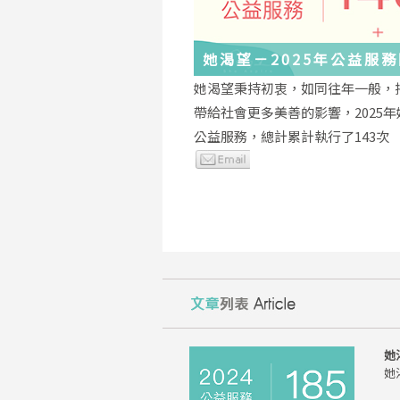
她渴望－2025年公益服
與感謝
她渴望秉持初衷，如同往年一般，
帶給社會更多美善的影響，2025
公益服務，總計累計執行了143次
她
她