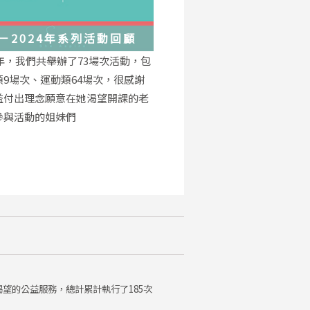
－2024年系列活動回顧
4年，我們共舉辦了73場次活動，包
類9場次、運動類64場次，很感謝
益付出理念願意在她渴望開課的老
參與活動的姐妹們
望的公益服務，總計累計執行了185次