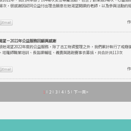
9場次，很感謝因認同公益付出理念願意在她渴望開課的老師，以及參與活動的
作
渴望－2022年公益服務回顧與感謝
顧她渴望2022年度的公益服務，除了志工物資整理之外，我們累計執行了戒癮
、塔羅師職業培訓、長笛課輔班、義賣與路跑賽事衣募捐，共合計共113次
作
1
2
3
4
5
下一頁>