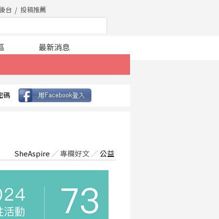
後台
投稿推薦
區
最新消息
密碼
SheAspire
／
專欄好文
／
公益