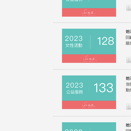
她
回
願
她
我
動
她
回