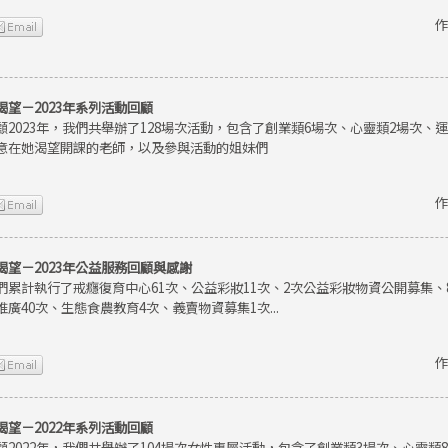
作
渴望－2023年系列活動回顧
顧2023年，我們共舉辦了128場次活動，包含了創業類6場次、心靈類2場次、
意在她渴望開課的老師，以及參與活動的姐妹們
作
渴望－2023年公益服務回顧與感謝
們累計執行了戒癮復育中心61次、公益彩妝11次、2次公益彩妝物資公開募集
推廣40次、生態食農教育4次、義賣物資募集1次...
作
渴望－2022年系列活動回顧
顧2022年，我們共舉辦了104場次女性專屬活動，包含了創業類3場次、心靈