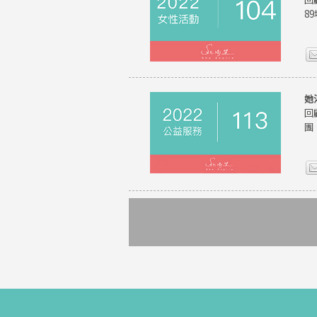
8
她
回
團