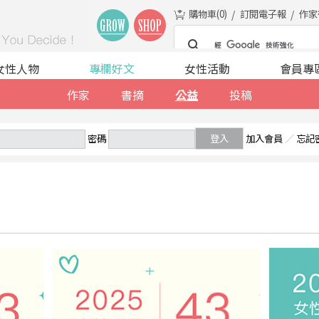
購物車(
0
)
訂閱電子報
作家
女性人物
專欄好文
女性活動
會員專
作家
書摘
公益
投稿
密碼
登入
加入會員
／
忘記