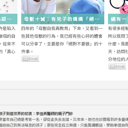
絲認
母獸十誡：有兒子的媽媽「絕對
總有一
不要做」的十件事
歲，該
許是陷入
四年的「母獸自我再教育」下來，又看到一
有很多經
金美敬
些生活
崩塌的自
些其他母獸的行為，我已經有些心碎的體會
所以我問
送炭！
，從來不
可以分享了，主要是你「絕對不要做」的十
什麼。我
的「真心
件事。
天，訪問
分地位的人.
孩子到這世界的初衷：李佳燕醫師的親子門診
得當年自己總是考第一名，卻從此失去友誼。31年來，她也在診間看到許多靈
逼迫自己到無法喘息的孩子；那些完全孤立無援，只能靠講髒話、學跆拳道自