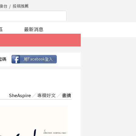
後台
投稿推薦
區
最新消息
密碼
SheAspire
／
專欄好文
／
書摘