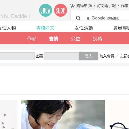
購物車(
0
)
訂閱電子報
作家
女性人物
專欄好文
女性活動
會員專
作家
書摘
公益
投稿
密碼
登入
加入會員
／
忘記