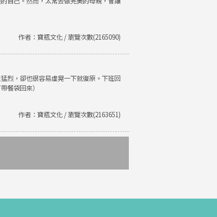
美的自己。然而，太常去做完美的母親，會讓
作者：寶瓶文化 / 瀏覽次數(2165090)
火猛烈，卻也很容易虛晃一下就復原。下班回
有帶餐袋回來）
作者：寶瓶文化 / 瀏覽次數(2163651)