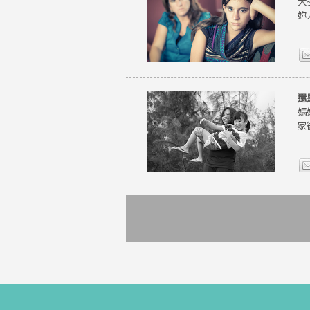
大
妳
還
媽
家