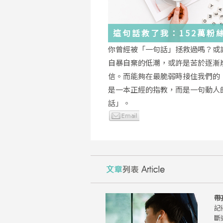
這句話救了我：152萬粉
證，韓國最受歡迎的
你曾經被「一句話」拯救過嗎？或
YouTuber「國民姐姐」
自暴自棄的低潮，或許是苦於逐漸
為跌落情緒深淵的你雪中
信。而能夠在最脆弱時接住我們的
是一本正經的指教，而是一句動人
話」。
帶
記
斷