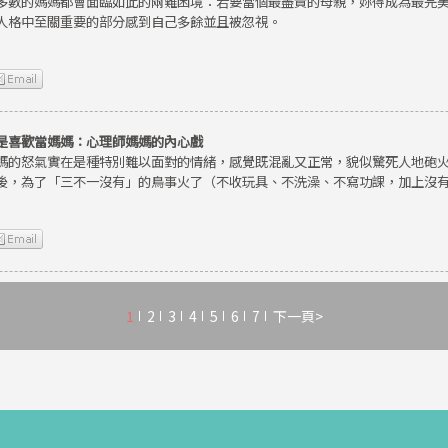
多數的媽媽都會面臨如此的兩難困境：若要當個最盡責的母親，妳得成為最完
人格中至關重要的部分感到自己多餘並且被忽視。
是喜歡當媽媽：心理師媽媽的內心戲
媽的怒氣實在是種特別難以面對的情緒，感覺既混亂又正常，貌似驚死人地砲
後，為了「三不一沒有」的鳥事火了（不收玩具、不洗澡、不寫功課，加上沒
1
2
3
4
5
6
7
下一頁>