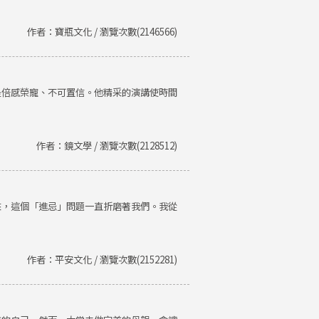
作者：寶瓶文化 / 瀏覽次數(2146566)
是倍感榮寵、不可置信。他精采的演講使時間
作者：鏡文學 / 瀏覽次數(2128512)
來，這個「進忌」問題一直折磨著我們。我從
作者：平安文化 / 瀏覽次數(2152281)