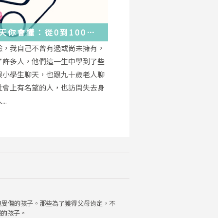
天你會懂：從0到100
學會的人生大事，都在這
驗，我自己不曾有過或尚未擁有，
的小事裡了
了許多人，他們這一生中學到了些
跟小學生聊天，也跟九十歲老人聊
社會上有名望的人，也訪問失去身
..
魂受傷的孩子。那些為了獲得父母肯定，不
保的孩子。