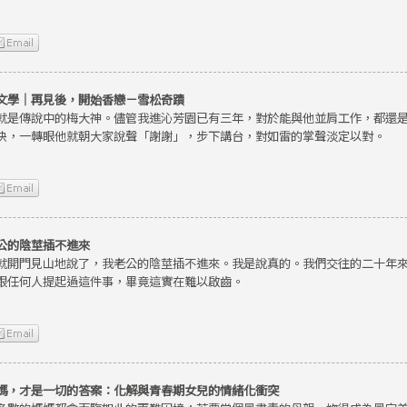
文學｜再見後，開始香戀－雪松奇蹟
就是傳說中的梅大神。儘管我進沁芳園已有三年，對於能與他並肩工作，都還
快，一轉眼他就朝大家說聲「謝謝」，步下講台，對如雷的掌聲淡定以對。
公的陰莖插不進來
就開門見山地說了，我老公的陰莖插不進來。我是說真的。我們交往的二十年
跟任何人提起過這件事，畢竟這實在難以啟齒。
媽，才是一切的答案：化解與青春期女兒的情緒化衝突