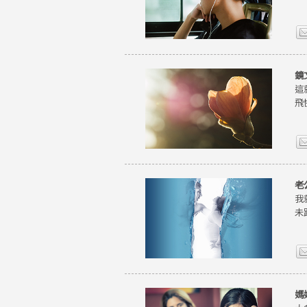
鏡
這
飛
老
我
未
媽