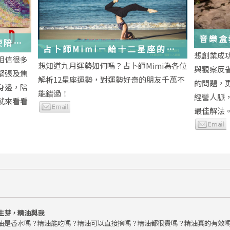
音樂盒
使陪伴
占卜師Mimi－給十二星座的
想創業成
相信很多
2018年九月運勢小叮嚀
想知道九月運勢如何嗎？占卜師Mimi為各位
與觀察反
緊張及焦
解析12星座運勢，對運勢好奇的朋友千萬不
的問題，
身邊，陪
能錯過！
經營人脈
就來看看
最佳解法
生芽，精油與我
油是香水嗎？精油能吃嗎？精油可以直接擦嗎？精油都很貴嗎？精油真的有效