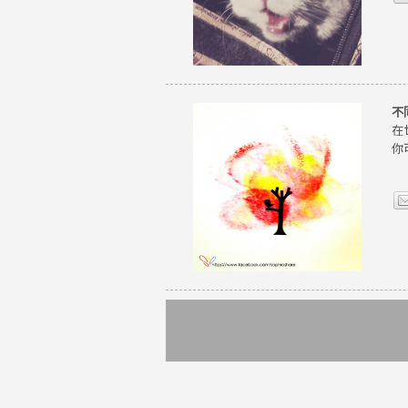
不
在
你