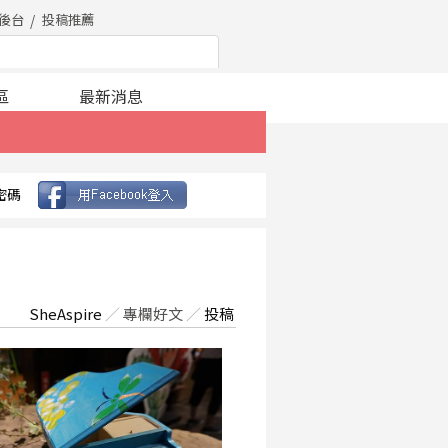
後台
投稿推薦
區
最新消息
密碼
SheAspire
／
專欄好文
／
投稿