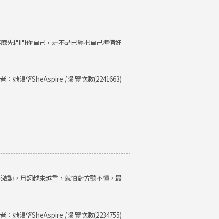
那麼先問問你自己，是不是已經把自己準備好
者：她渴望SheAspire / 瀏覽次數(2241663)
是激動，用詞越來越重，就怕對方聽不懂，最
者：她渴望SheAspire / 瀏覽次數(2234755)