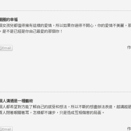
圈圈的幸福
個女孩兒都值得擁有這樣的愛情，所以如果你過得不開心，你的愛情不美麗，
，是不是已經是你自己最愛的那個你！
作
個人溝通是一種藝術
個人都希望對方能了解自己的感受和想法，所以不斷的想盡辦法表達，越講越
兩人閉著眼關著耳，怎樣都不讓步，只是造成互相傷害的局面。
作