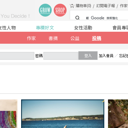
購物車(
0
)
訂閱電子報
作家
女性人物
專欄好文
女性活動
會員專
作家
書摘
公益
投稿
密碼
登入
加入會員
／
忘記