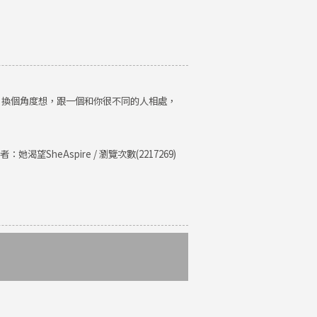
。換個角度想，跟一個和你很不同的人相處，
者：她渴望SheAspire / 瀏覽次數(2217269)