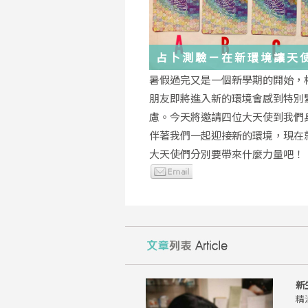
占卜測驗－在新環境讓天
你度過
暑假過完又是一個新學期的開始，
朋友即將進入新的環境會感到特別
慮。今天將邀請四位大天使到我們
伴著我們一起迎接新的環境，現在
大天使們分別要帶來什麼力量吧！
新
精