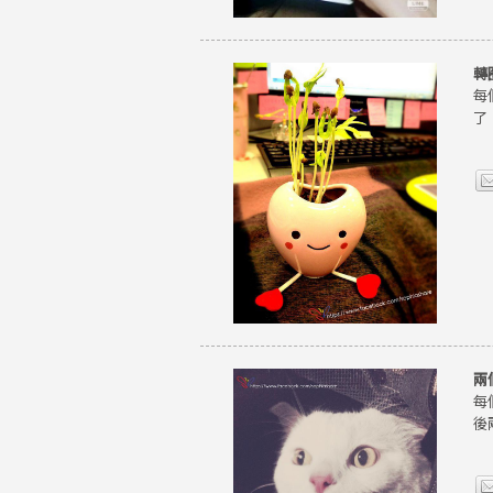
轉
每
了
兩
每
後