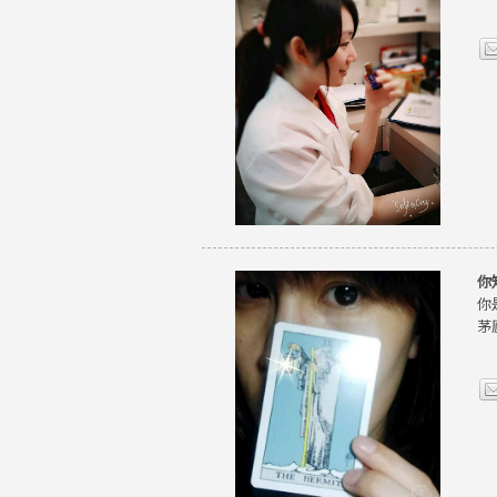
你
你
茅廬