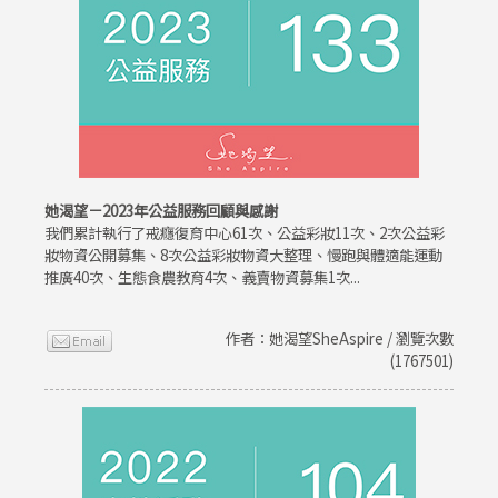
她渴望－2023年公益服務回顧與感謝
我們累計執行了戒癮復育中心61次、公益彩妝11次、2次公益彩
妝物資公開募集、8次公益彩妝物資大整理、慢跑與體適能運動
推廣40次、生態食農教育4次、義賣物資募集1次...
作者：她渴望SheAspire / 瀏覽次數
(1767501)