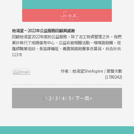
她渴望－2022年公益服務回顧與感謝
回顧她渴望2022年度的公益服務，除了志工物資整理之外，我們
累計執行了戒癮復育中心、公益彩妝相關活動、嘿嘿路跑團、塔
羅師職業培訓、長笛課輔班、義賣與路跑賽事衣募捐，共合計共
113次
作者：她渴望SheAspire / 瀏覽次數
(1780242)
1
2
3
4
5
下一頁>