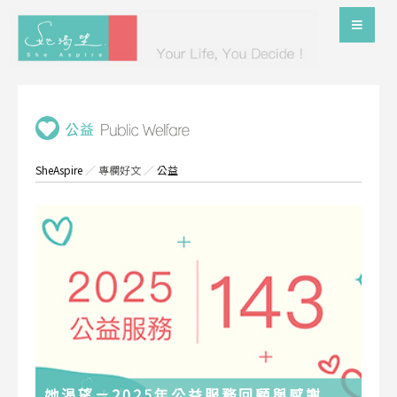
SheAspire
／
專欄好文
／
公益
她渴望－2025年公益服務回顧與感謝