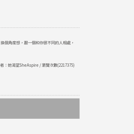
。換個角度想，跟一個和你很不同的人相處，
者：她渴望SheAspire / 瀏覽次數(2217375)