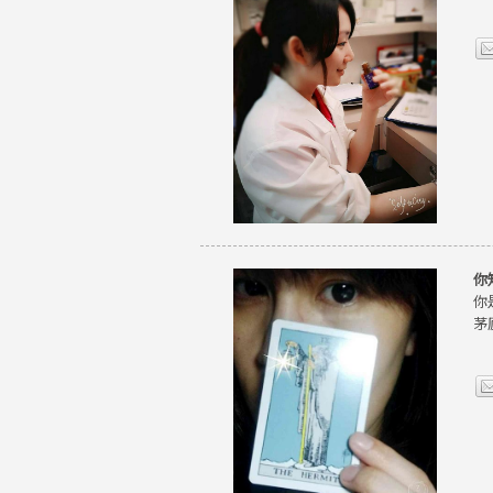
你
你
茅廬