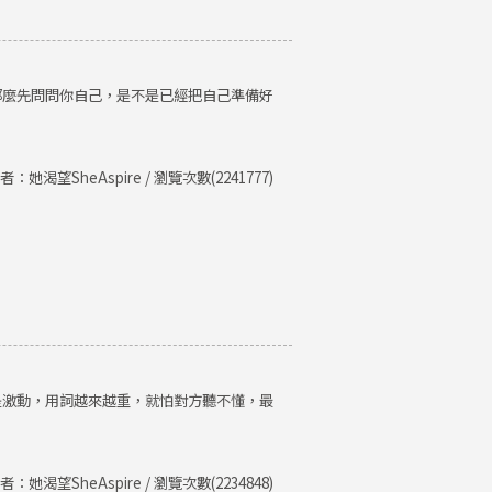
那麼先問問你自己，是不是已經把自己準備好
者：她渴望SheAspire / 瀏覽次數(2241777)
是激動，用詞越來越重，就怕對方聽不懂，最
者：她渴望SheAspire / 瀏覽次數(2234848)