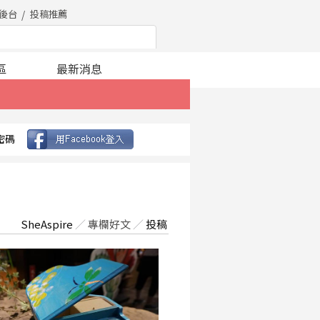
後台
投稿推薦
區
最新消息
密碼
SheAspire
／
專欄好文
／
投稿