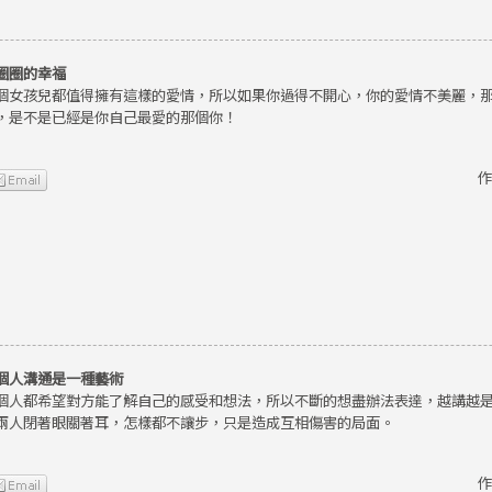
圈圈的幸福
個女孩兒都值得擁有這樣的愛情，所以如果你過得不開心，你的愛情不美麗，
，是不是已經是你自己最愛的那個你！
作
個人溝通是一種藝術
個人都希望對方能了解自己的感受和想法，所以不斷的想盡辦法表達，越講越
兩人閉著眼關著耳，怎樣都不讓步，只是造成互相傷害的局面。
作