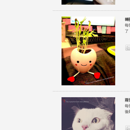
轉
每
了
兩
每
後