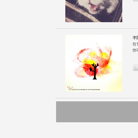
不
在
你