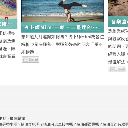
音樂盒
使陪伴
占卜師Mimi－給十二星座的
想創業成
相信很多
2018年九月運勢小叮嚀
想知道九月運勢如何嗎？占卜師Mimi為各位
與觀察反
緊張及焦
解析12星座運勢，對運勢好奇的朋友千萬不
的問題，
身邊，陪
能錯過！
經營人脈
就來看看
最佳解法
生芽，精油與我
油是香水嗎？精油能吃嗎？精油可以直接擦嗎？精油都很貴嗎？精油真的有效