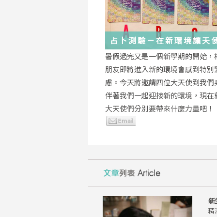
占卜測驗－在新環境讓天
你度過
暑假過完又是一個新學期的開始，
朋友即將進入新的環境會感到特別
慮。今天將邀請四位大天使到我們
伴著我們一起迎接新的環境，現在
大天使們分別要帶來什麼力量吧！
新
精