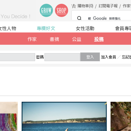
購物車(
0
)
訂閱電子報
作家
女性人物
專欄好文
女性活動
會員專
作家
書摘
公益
投稿
密碼
登入
加入會員
／
忘記