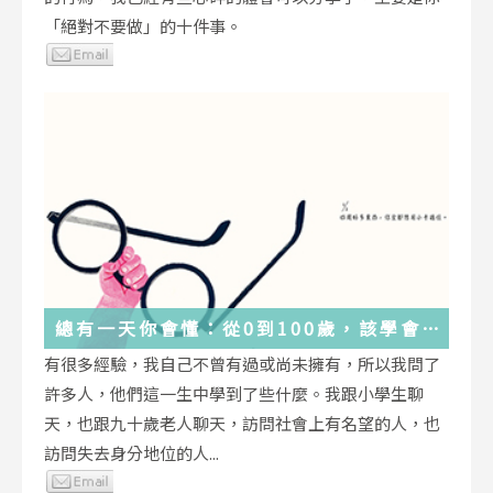
「絕對不要做」的十件事。
總有一天你會懂：從0到100歲，該學會
的人生大事，都在這些生活的小事裡了
有很多經驗，我自己不曾有過或尚未擁有，所以我問了
許多人，他們這一生中學到了些什麼。我跟小學生聊
天，也跟九十歲老人聊天，訪問社會上有名望的人，也
訪問失去身分地位的人...