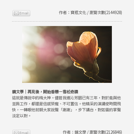
作者：寶瓶文化 / 瀏覽次數(2144928)
鏡文學｜再見後，開始香戀－雪松奇蹟
這就是傳說中的梅大神。儘管我進沁芳園已有三年，對於能與他
並肩工作，都還是倍感榮寵、不可置信。他精采的演講使時間飛
快，一轉眼他就朝大家說聲「謝謝」，步下講台，對如雷的掌聲
淡定以對。
作者：鏡文學 / 瀏覽次數(2126846)