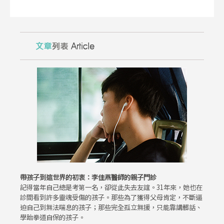
帶孩子到這世界的初衷：李佳燕醫師的親子門診
記得當年自己總是考第一名，卻從此失去友誼。31年來，她也在
診間看到許多靈魂受傷的孩子。那些為了獲得父母肯定，不斷逼
迫自己到無法喘息的孩子；那些完全孤立無援，只能靠講髒話、
學跆拳道自保的孩子。