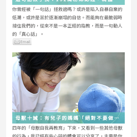
受歡迎的YouTuber「國民姐姐」金美敬
你曾經被「一句話」拯救過嗎？或許是陷入自暴自棄的
為跌落情緒深淵的你雪中送炭！
低潮，或許是苦於逐漸崩塌的自信。而能夠在最脆弱時
接住我們的，從來不是一本正經的指教，而是一句動人
的「真心話」。
母獸十誡：有兒子的媽媽「絕對不要做」
的十件事
四年的「母獸自我再教育」下來，又看到一些其他母獸
的行為，我已經有些心碎的體會可以分享了，主要是你