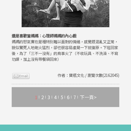
還是喜歡當媽媽：心理師媽媽的內心戲
媽媽的怒氣實在是種特別難以面對的情緒，感覺既混亂又正常，
貌似驚死人地砲火猛烈，卻也很容易虛晃一下就復原。下班回家
後，為了「三不一沒有」的鳥事火了（不收玩具、不洗澡、不寫
功課，加上沒有帶餐袋回來）
作者：寶瓶文化 / 瀏覽次數(2162045)
1
2
3
4
5
6
7
下一頁>