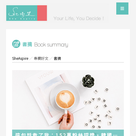
SheAspire
／
專欄好文
／
書摘
這句話救了我：152萬粉絲認證，韓國最