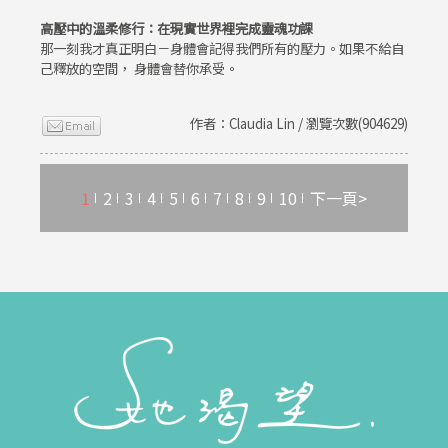
高壓中的溫柔修行：在現實世界裡完成靈魂功課
那一刻我才真正明白－身體會記得我們所有的壓力。如果不給自
己釋放的空間， 身體會替你承受。
作者：Claudia Lin / 瀏覽次數(904629)
1
2
3
4
5
6
7
8
9
10
下一頁>