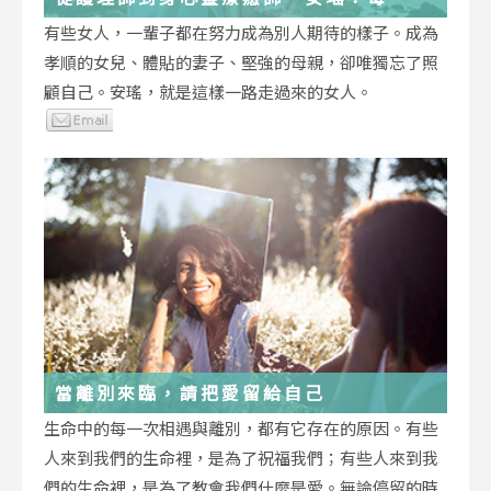
低谷，都能成為重生的起點
有些女人，一輩子都在努力成為別人期待的樣子。成為
孝順的女兒、體貼的妻子、堅強的母親，卻唯獨忘了照
顧自己。安瑤，就是這樣一路走過來的女人。
當離別來臨，請把愛留給自己
生命中的每一次相遇與離別，都有它存在的原因。有些
人來到我們的生命裡，是為了祝福我們；有些人來到我
們的生命裡，是為了教會我們什麼是愛。無論停留的時