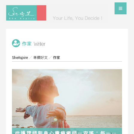
SheAspire
／
專欄好文
／
作家
從護理師到身心靈療癒師－安瑤：每一段