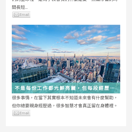
間長短...
不是每份工作都光鮮亮麗，但每段經歷都
在偷偷改變你
很多事情，在當下其實根本不知道未來會有什麼幫助，
但你總要親身經歷過，很多智慧才會真正留在身體裡。