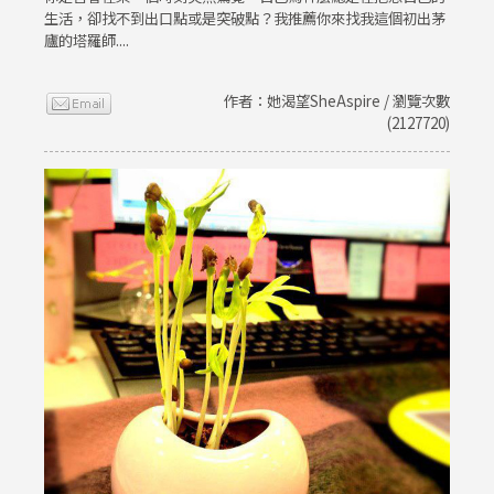
生活，卻找不到出口點或是突破點？我推薦你來找我這個初出茅
廬的塔羅師....
作者：她渴望SheAspire / 瀏覽次數
(2127720)