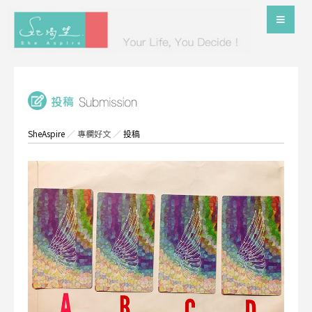
SheAspire
／
專欄好文
／
投稿