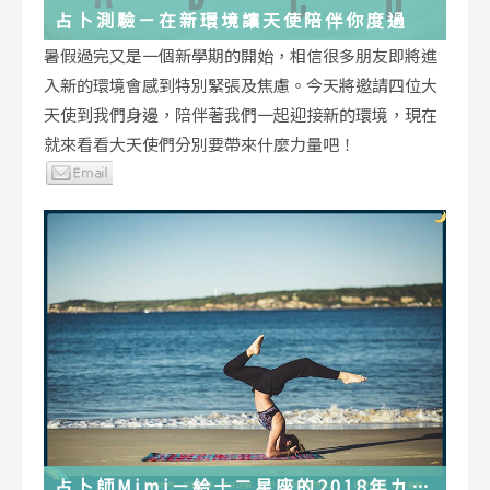
占卜測驗－在新環境讓天使陪伴你度過
暑假過完又是一個新學期的開始，相信很多朋友即將進
入新的環境會感到特別緊張及焦慮。今天將邀請四位大
天使到我們身邊，陪伴著我們一起迎接新的環境，現在
就來看看大天使們分別要帶來什麼力量吧！
占卜師Mimi－給十二星座的2018年九月