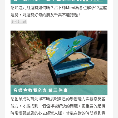
運勢小叮嚀
想知道九月運勢如何嗎？占卜師Mimi為各位解析12星座
運勢，對運勢好奇的朋友千萬不能錯過！
音樂盒教我的創業三件事
想創業成功首先得不斷挑戰自己的學習能力與觀察反省
能力，才能找到一個值得被解決的問題，更重要的是得
時常懷著感恩的心去經營人脈，才能在對的時間遇到貴