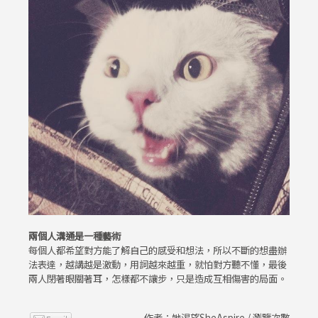
兩個人溝通是一種藝術
每個人都希望對方能了解自己的感受和想法，所以不斷的想盡辦
法表達，越講越是激動，用詞越來越重，就怕對方聽不懂，最後
兩人閉著眼關著耳，怎樣都不讓步，只是造成互相傷害的局面。
作者：她渴望SheAspire / 瀏覽次數