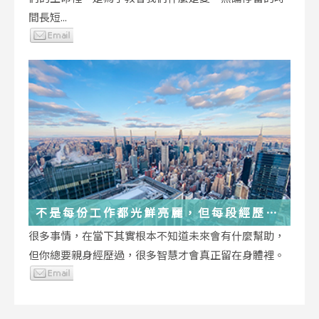
間長短...
不是每份工作都光鮮亮麗，但每段經歷都
在偷偷改變你
很多事情，在當下其實根本不知道未來會有什麼幫助，
但你總要親身經歷過，很多智慧才會真正留在身體裡。