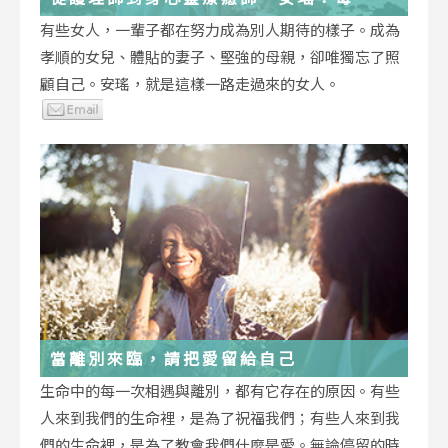
低谷，都能成為重生的起點
有些女人，一輩子都在努力成為別人期待的樣子。成為
孝順的女兒、體貼的妻子、堅強的母親，卻唯獨忘了照
顧自己。安瑤，就是這樣一路走過來的女人。
當離別來臨，請把愛留給自己
生命中的每一次相遇與離別，都有它存在的原因。有些
人來到我們的生命裡，是為了祝福我們；有些人來到我
們的生命裡，是為了教會我們什麼是愛。無論停留的時