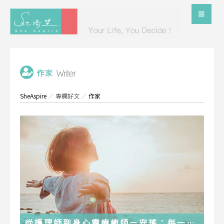
SheAspire
／
專欄好文
／
作家
從護理師到身心靈療癒師－安瑤：每一段