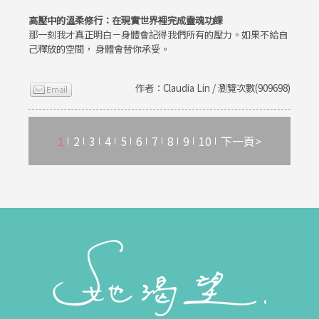
高壓中的溫柔修行：在現實世界裡完成靈魂功課
那一刻我才真正明白－身體會記得我們所有的壓力。如果不給自
己釋放的空間， 身體會替你承受。
作者：Claudia Lin / 瀏覽次數(909698)
1
2
3
4
5
6
7
8
9
10
下一頁>