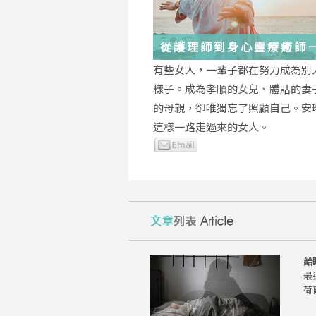
從護理師到身心靈療癒師
瑤：每一段低谷，都能成
有些女人，一輩子都在努力成為別
的起點
樣子。成為孝順的女兒、體貼的妻
的母親，卻唯獨忘了照顧自己。安
這樣一路走過來的女人。
給
最
荷