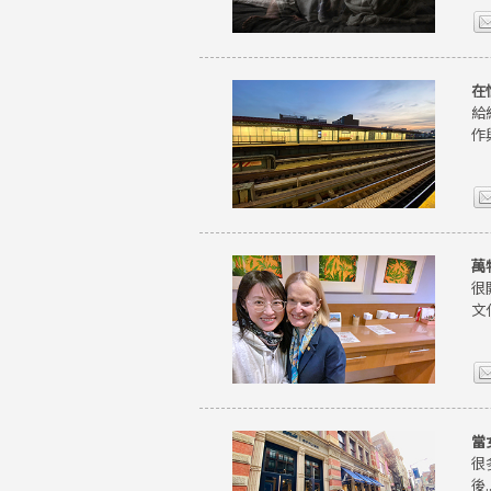
在
給
作
萬
很
文
當
很
後..