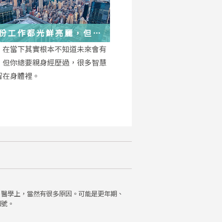
份工作都光鮮亮麗，但每
都在偷偷改變你
，在當下其實根本不知道未來會有
，但你總要親身經歷過，很多智慧
留在身體裡。
。醫學上，當然有很多原因。可能是更年期、
訊號。