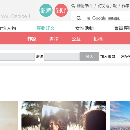
購物車(
0
)
訂閱電子報
作家
女性人物
專欄好文
女性活動
會員專
作家
書摘
公益
投稿
密碼
登入
加入會員
／
忘記