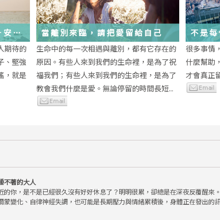
－安
當離別來臨，請把愛留給自己
不是每
為重生
段經歷
人期待的
生命中的每一次相遇與離別，都有它存在的
很多事情
子、堅強
原因。有些人來到我們的生命裡，是為了祝
什麼幫助
瑤，就是
福我們；有些人來到我們的生命裡，是為了
才會真正
教會我們什麼是愛。無論停留的時間長短...
睡不著的大人
近的你，是不是已經很久沒有好好休息了？明明很累，卻總是在深夜反覆醒來
爾蒙變化、自律神經失調，也可能是長期壓力與情緒累積後，身體正在發出的