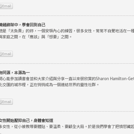
情緒綁架中，學會回到自己
總是「太負責」的妳，一個安頓內心的練習，很多女性，常常不自覺地活在一
與家庭之間，在「應該」與「想要」之間。
物同源，本源為一
開心能參加讀書會並和大家介紹與分享一直以來很欣賞的Sharon Hamilton-
化交匯的城市裡，正在悄悄成為一個連結世界的靈性社群。
女性開始壓抑自己，身體會知道
多女性，從小被教導要體貼、要溫柔、要顧全大局。於是我們學會了把憤怒藏
.