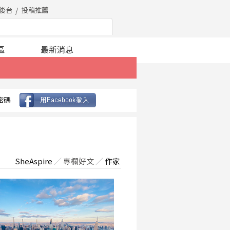
後台
投稿推薦
區
最新消息
密碼
SheAspire
／
專欄好文
／
作家