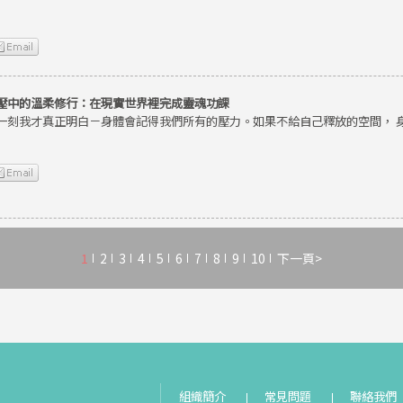
壓中的溫柔修行：在現實世界裡完成靈魂功課
一刻我才真正明白－身體會記得我們所有的壓力。如果不給自己釋放的空間， 
1
2
3
4
5
6
7
8
9
10
下一頁>
組織簡介
常見問題
聯絡我們