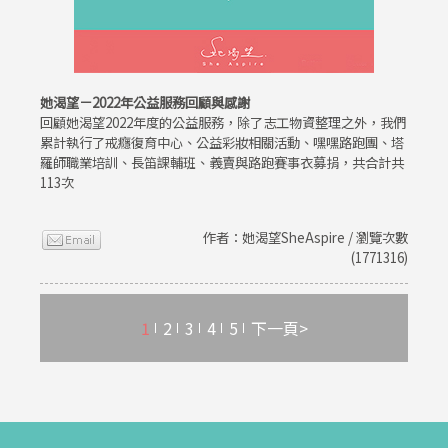
她渴望－2022年公益服務回顧與感謝
回顧她渴望2022年度的公益服務，除了志工物資整理之外，我們
累計執行了戒癮復育中心、公益彩妝相關活動、嘿嘿路跑團、塔
羅師職業培訓、長笛課輔班、義賣與路跑賽事衣募捐，共合計共
113次
作者：她渴望SheAspire / 瀏覽次數
(1771316)
1
2
3
4
5
下一頁>