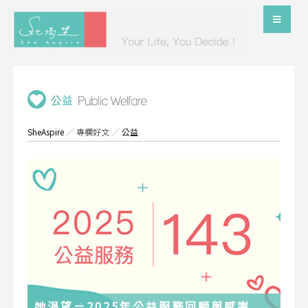
SheAspire
／
專欄好文
／
公益
她渴望－2025年公益服務回顧與感謝