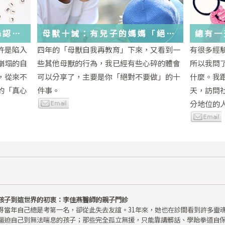
絲認
母獸十誡：有兒子的媽媽「絕對
總有一
不要做」的十件事
歲，該
許是陷入
四年的「母獸自我再教育」下來，又看到一
有很多經
金美敬
些生活
崩塌的自
些其他母獸的行為，我已經有些心碎的體會
所以我問
送炭！
，從來不
可以分享了，主要是你「絕對不要做」的十
什麼。我
的「真心
件事。
天，訪問
分地位的人.
孩子到這世界的初衷：李佳燕醫師的親子門診
得當年自己總是考第一名，卻從此失去友誼。31年來，她也在診間看到許多靈
逼迫自己到無法喘息的孩子；那些完全孤立無援，只能靠講髒話、學跆拳道自