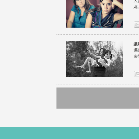
大
妳
還
媽
家