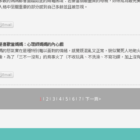
多數的媽媽都會面臨如此的兩難困境：若要當個最盡責的母親，妳得成為最完
人格中至關重要的部分感到自己多餘並且被忽視。
是喜歡當媽媽：心理師媽媽的內心戲
媽的怒氣實在是種特別難以面對的情緒，感覺既混亂又正常，貌似驚死人地砲
後，為了「三不一沒有」的鳥事火了（不收玩具、不洗澡、不寫功課，加上沒
1
2
3
4
5
6
7
下一頁>