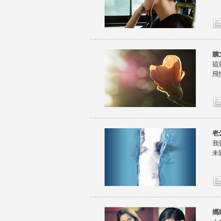
鏡
這
飛
老
我
未
媽