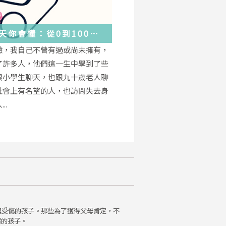
天你會懂：從0到100
學會的人生大事，都在這
驗，我自己不曾有過或尚未擁有，
的小事裡了
了許多人，他們這一生中學到了些
跟小學生聊天，也跟九十歲老人聊
社會上有名望的人，也訪問失去身
..
魂受傷的孩子。那些為了獲得父母肯定，不
保的孩子。