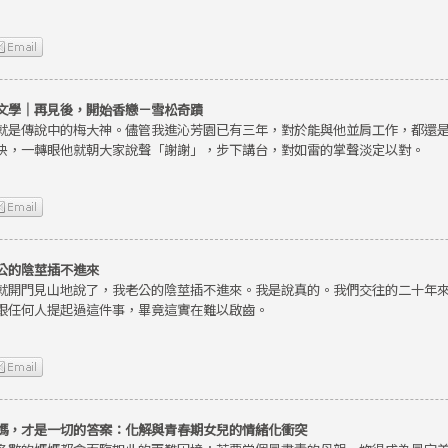
文學｜再見後，開始香戀－雪松奇蹟
就是傳說中的梅大神。儘管我進沁芳園已有三年，對於能與他並肩工作，都還
快，一轉眼他就朝大家說聲「謝謝」，步下講台，對如雷的掌聲淡定以對。
公的陰莖插不進來
就開門見山地說了，我老公的陰莖插不進來。我是說真的。我們交往的二十年
跟任何人提起過這件事，畢竟這實在難以啟齒。
媽，才是一切的答案：化解與青春期女兒的情緒化衝突