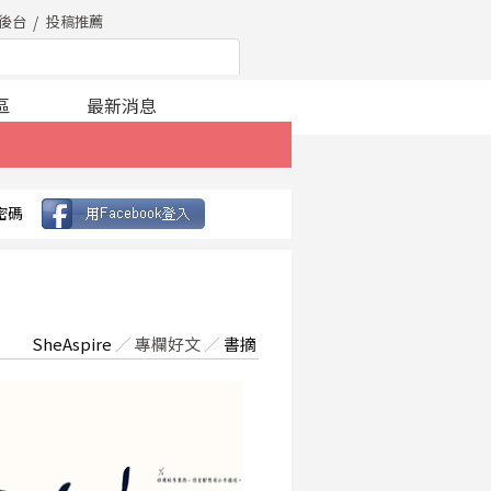
後台
投稿推薦
區
最新消息
密碼
SheAspire
／
專欄好文
／
書摘