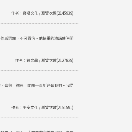
作者：寶瓶文化 / 瀏覽次數(2145939)
是倍感榮寵、不可置信。他精采的演講使時間
作者：鏡文學 / 瀏覽次數(2127829)
來，這個「進忌」問題一直折磨著我們。我從
作者：平安文化 / 瀏覽次數(2151591)