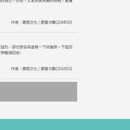
美的自己。然而，太常去做完美的母親，會讓
作者：寶瓶文化 / 瀏覽次數(2164503)
火猛烈，卻也很容易虛晃一下就復原。下班回
有帶餐袋回來）
作者：寶瓶文化 / 瀏覽次數(2163015)