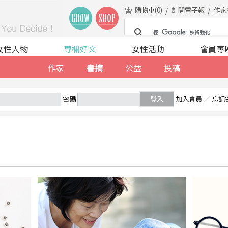
購物車(
0
)
訂閱電子報
作家
女性人物
專欄好文
女性活動
會員專
作家
書摘
公益
投稿
密碼
登入
加入會員
／
忘記