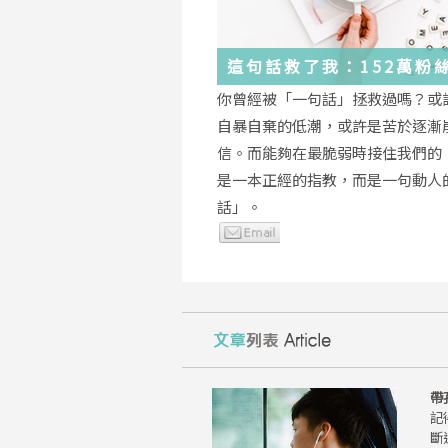
這句話救了我：152萬粉
證，韓國最受歡迎的
你曾經被「一句話」拯救過嗎？或
YouTuber「國民姐姐」
自暴自棄的低潮，或許是苦於逐漸
為跌落情緒深淵的你雪中
信。而能夠在最脆弱時接住我們的
是一本正經的指教，而是一句動人
話」。
帶
記
斷