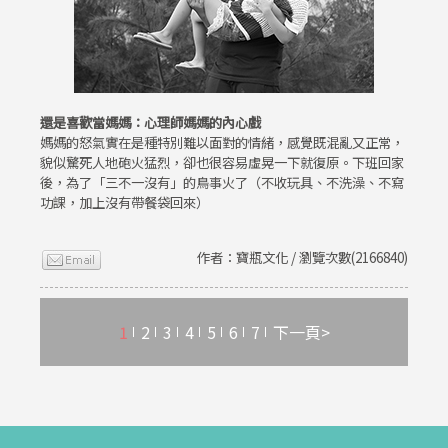
還是喜歡當媽媽：心理師媽媽的內心戲
媽媽的怒氣實在是種特別難以面對的情緒，感覺既混亂又正常，
貌似驚死人地砲火猛烈，卻也很容易虛晃一下就復原。下班回家
後，為了「三不一沒有」的鳥事火了（不收玩具、不洗澡、不寫
功課，加上沒有帶餐袋回來）
作者：寶瓶文化 / 瀏覽次數(2166840)
1
2
3
4
5
6
7
下一頁>