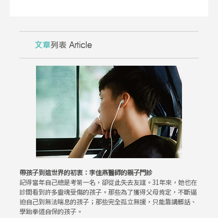
帶孩子到這世界的初衷：李佳燕醫師的親子門診
記得當年自己總是考第一名，卻從此失去友誼。31年來，她也在
診間看到許多靈魂受傷的孩子。那些為了獲得父母肯定，不斷逼
迫自己到無法喘息的孩子；那些完全孤立無援，只能靠講髒話、
學跆拳道自保的孩子。