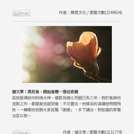
作者：寶瓶文化 / 瀏覽次數(2149634)
鏡文學｜再見後，開始香戀－雪松奇蹟
這就是傳說中的梅大神。儘管我進沁芳園已有三年，對於能與他
並肩工作，都還是倍感榮寵、不可置信。他精采的演講使時間飛
快，一轉眼他就朝大家說聲「謝謝」，步下講台，對如雷的掌聲
淡定以對。
作者：鏡文學 / 瀏覽次數(2131774)