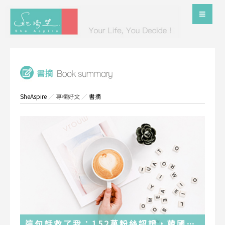
SheAspire
／
專欄好文
／
書摘
這句話救了我：152萬粉絲認證，韓國最