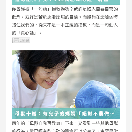
受歡迎的YouTuber「國民姐姐」金美敬
你曾經被「一句話」拯救過嗎？或許是陷入自暴自棄的
為跌落情緒深淵的你雪中送炭！
低潮，或許是苦於逐漸崩塌的自信。而能夠在最脆弱時
接住我們的，從來不是一本正經的指教，而是一句動人
的「真心話」。
母獸十誡：有兒子的媽媽「絕對不要做」
的十件事
四年的「母獸自我再教育」下來，又看到一些其他母獸
的行為，我已經有些心碎的體會可以分享了，主要是你