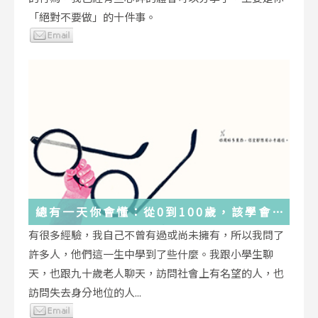
「絕對不要做」的十件事。
總有一天你會懂：從0到100歲，該學會
的人生大事，都在這些生活的小事裡了
有很多經驗，我自己不曾有過或尚未擁有，所以我問了
許多人，他們這一生中學到了些什麼。我跟小學生聊
天，也跟九十歲老人聊天，訪問社會上有名望的人，也
訪問失去身分地位的人...