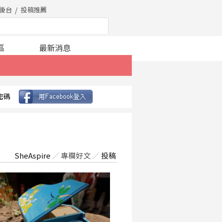
後台
投稿推薦
區
最新消息
密碼
SheAspire
／
專欄好文
／
投稿