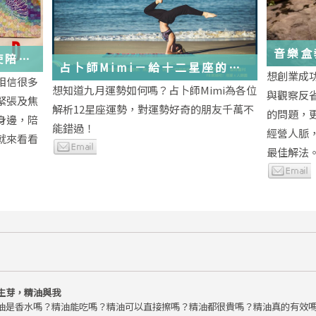
音樂盒
使陪伴
占卜師Mimi－給十二星座的
想創業成
相信很多
2018年九月運勢小叮嚀
想知道九月運勢如何嗎？占卜師Mimi為各位
與觀察反
緊張及焦
解析12星座運勢，對運勢好奇的朋友千萬不
的問題，
身邊，陪
能錯過！
經營人脈
就來看看
最佳解法
生芽，精油與我
油是香水嗎？精油能吃嗎？精油可以直接擦嗎？精油都很貴嗎？精油真的有效