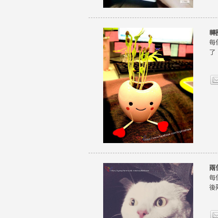
轉
每
了
兩
每
後