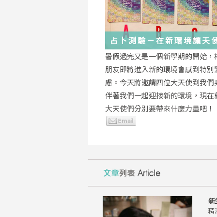
占卜測驗－在新環境讓天
你度過
暑假過完又是一個新學期的開始，
朋友即將進入新的環境會感到特別
慮。今天將邀請四位大天使到我們
伴著我們一起迎接新的環境，現在
大天使們分別要帶來什麼力量吧！
新
精