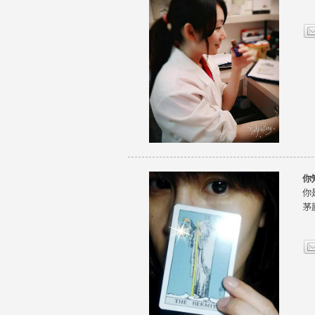
你
你
茅廬