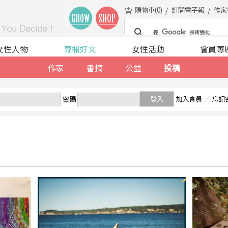
購物車(
0
)
訂閱電子報
作家
女性人物
專欄好文
女性活動
會員專
作家
書摘
公益
投稿
密碼
登入
加入會員
／
忘記