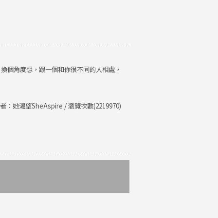
。換個角度想，跟一個和你很不同的人相處，
者：她渴望SheAspire / 瀏覽次數(2219970)