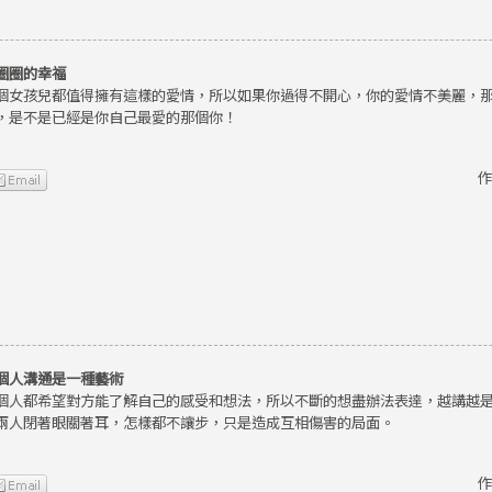
圈圈的幸福
個女孩兒都值得擁有這樣的愛情，所以如果你過得不開心，你的愛情不美麗，
，是不是已經是你自己最愛的那個你！
作
個人溝通是一種藝術
個人都希望對方能了解自己的感受和想法，所以不斷的想盡辦法表達，越講越
兩人閉著眼關著耳，怎樣都不讓步，只是造成互相傷害的局面。
作