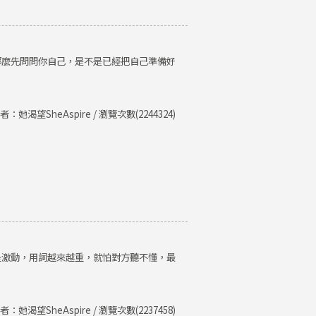
那麼先問問你自己，是不是已經把自己準備好
者：她渴望SheAspire / 瀏覽次數(2244324)
是激動，用詞越來越重，就怕對方聽不懂，最
者：她渴望SheAspire / 瀏覽次數(2237458)