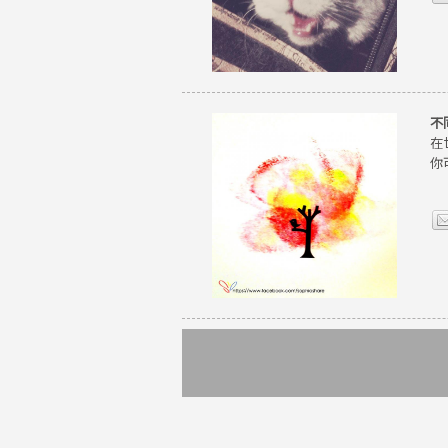
不
在
你