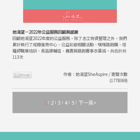
她渴望－2022年公益服務回顧與感謝
回顧她渴望2022年度的公益服務，除了志工物資整理之外，我們
累計執行了戒癮復育中心、公益彩妝相關活動、嘿嘿路跑團、塔
羅師職業培訓、長笛課輔班、義賣與路跑賽事衣募捐，共合計共
113次
作者：她渴望SheAspire / 瀏覽次數
(1778369)
1
2
3
4
5
下一頁>