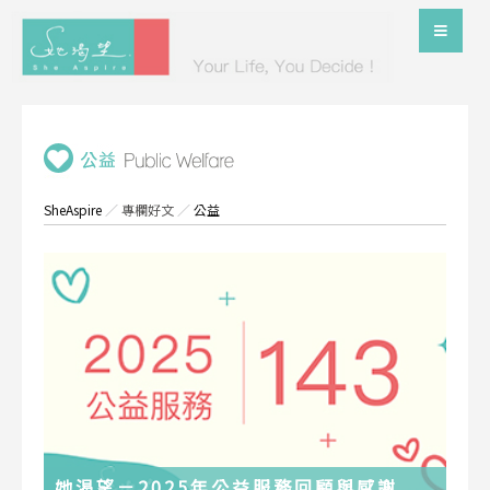
SheAspire
／
專欄好文
／
公益
她渴望－2025年公益服務回顧與感謝