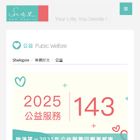
SheAspire
／
專欄好文
／
公益
她渴望－2025年公益服務回顧與感謝