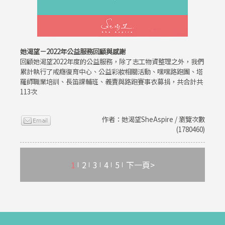
她渴望－2022年公益服務回顧與感謝
回顧她渴望2022年度的公益服務，除了志工物資整理之外，我們
累計執行了戒癮復育中心、公益彩妝相關活動、嘿嘿路跑團、塔
羅師職業培訓、長笛課輔班、義賣與路跑賽事衣募捐，共合計共
113次
作者：她渴望SheAspire / 瀏覽次數
(1780460)
1
2
3
4
5
下一頁>