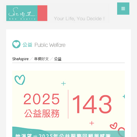
SheAspire
／
專欄好文
／
公益
她渴望－2025年公益服務回顧與感謝