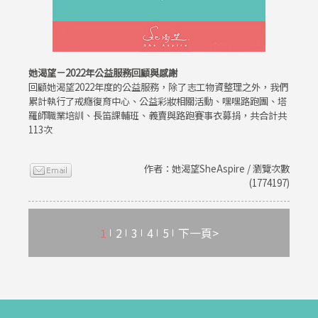
她渴望－2022年公益服務回顧與感謝
回顧她渴望2022年度的公益服務，除了志工物資整理之外，我們
累計執行了戒癮復育中心、公益彩妝相關活動、嘿嘿路跑團、塔
羅師職業培訓、長笛課輔班、義賣與路跑賽事衣募捐，共合計共
113次
作者：她渴望SheAspire / 瀏覽次數
(1774197)
1
2
3
4
5
下一頁>